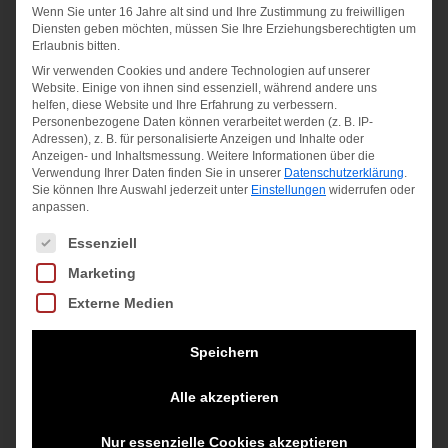
Wenn Sie unter 16 Jahre alt sind und Ihre Zustimmung zu freiwilligen
RUSH PRO
Diensten geben möchten, müssen Sie Ihre Erziehungsberechtigten um
Erlaubnis bitten.
JR L
Wir verwenden Cookies und andere Technologien auf unserer
PRO
Website. Einige von ihnen sind essenziell, während andere uns
Ursprünglicher
Aktueller
70,00
€
63,00
€
helfen, diese Website und Ihre Erfahrung zu verbessern.
PERFORMANCE
Personenbezogene Daten können verarbeitet werden (z. B. IP-
Preis
Preis
GRIP
Adressen), z. B. für personalisierte Anzeigen und Inhalte oder
inkl. MwSt.
Anzeigen- und Inhaltsmessung.
Weitere Informationen über die
war:
ist:
Verwendung Ihrer Daten finden Sie in unserer
Datenschutzerklärung
.
zzgl.
Versandkosten
9,00
€
Sie können Ihre Auswahl jederzeit unter
Einstellungen
widerrufen oder
70,00 €
63,00 €.
anpassen.
inkl. MwSt.
Es folgt eine Liste der Service-Gruppen, für die eine Einwilligung
Essenziell
zzgl.
Versandkosten
Marketing
Externe Medien
Speichern
Angebot!
Angebot!
Alle akzeptieren
Nur essenzielle Cookies akzeptieren