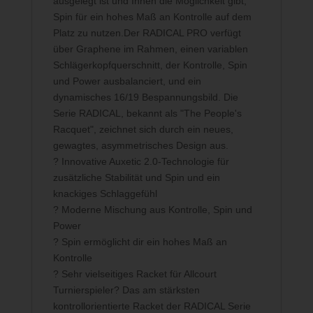
ausgelegt ist und Ihnen die Möglichkeit gibt,
Spin für ein hohes Maß an Kontrolle auf dem
Platz zu nutzen.Der RADICAL PRO verfügt
über Graphene im Rahmen, einen variablen
Schlägerkopfquerschnitt, der Kontrolle, Spin
und Power ausbalanciert, und ein
dynamisches 16/19 Bespannungsbild. Die
Serie RADICAL, bekannt als "The People's
Racquet", zeichnet sich durch ein neues,
gewagtes, asymmetrisches Design aus.
? Innovative Auxetic 2.0-Technologie für
zusätzliche Stabilität und Spin und ein
knackiges Schlaggefühl
? Moderne Mischung aus Kontrolle, Spin und
Power
? Spin ermöglicht dir ein hohes Maß an
Kontrolle
? Sehr vielseitiges Racket für Allcourt
Turnierspieler? Das am stärksten
kontrollorientierte Racket der RADICAL Serie