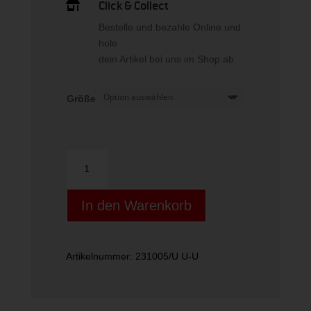
269,95 €.
Click & Collect

Bestelle und bezahle Online und
hole
dein Artikel bei uns im Shop ab.
Größe
Radical
PRO
2025
In den Warenkorb
Menge
Artikelnummer:
231005/U U-U