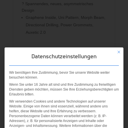
? Spannendes, neues, asymmetrisches
Design
Graphene Inside, Uni Pattern, Morph Beam,
Directional Drilling, Power Grommets,
Auxetic 2.0
Mit die
Datenschutzeinstellungen
Ähnliche Produkte
Wir benötigen Ihre Zustimmung, bevor Sie unsere Website weiter
besuchen können.
Wenn Sie unter 16 Jahre alt sind und Ihre Zustimmung zu freiwilligen
Diensten geben möchten, müssen Sie Ihre Erziehungsberechtigten um
Erlaubnis bitten.
Wir verwenden Cookies und andere Technologien auf unserer
Website. Einige von ihnen sind essenziell, während andere uns
helfen, diese Website und Ihre Erfahrung zu verbessern.
Personenbezogene Daten können verarbeitet werden (z. B. IP-
Adressen), z. B. für personalisierte Anzeigen und Inhalte oder
CUBE 3 90
CLUB ANN s
Anzeigen- und Inhaltsmessung.
Weitere Informationen über die