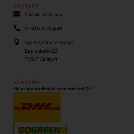
KONTAKT

Kontakt aufnehmen

(+49) 0 711 765989

Sport Katzmaier GmbH
Epplestraße 23
70597 Stuttgart
VERSAND
Meinesportartikel.de versendet mit DHL.