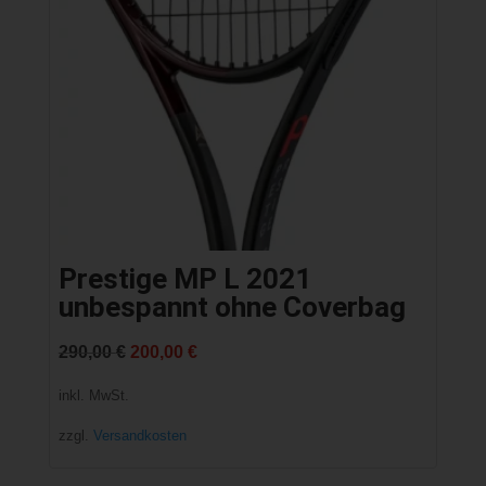
Prestige MP L 2021
unbespannt ohne Coverbag
Ursprünglicher
Aktueller
290,00
€
200,00
€
Preis
Preis
inkl. MwSt.
war:
ist:
zzgl.
Versandkosten
290,00 €
200,00 €.