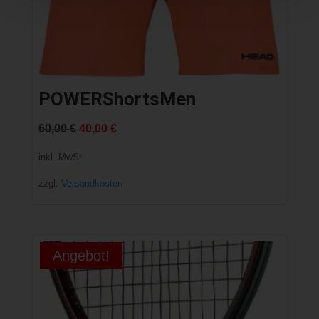
POWERShortsMen
Ursprünglicher
Aktueller
60,00
€
40,00
€
Preis
Preis
inkl. MwSt.
war:
ist:
zzgl.
Versandkosten
60,00 €
40,00 €.
Angebot!