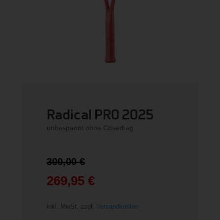
Radical PRO 2025
unbespannt ohne Coverbag
Ursprünglicher
300,00
€
Preis
war:
269,95
€
300,00 €
Aktueller
Preis
inkl. MwSt.
zzgl.
Versandkosten
ist: