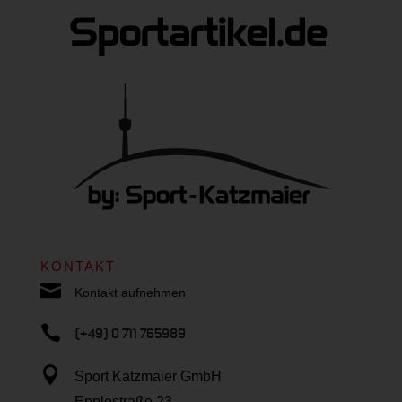
KONTAKT

Kontakt aufnehmen

(+49) 0 711 765989

Sport Katzmaier GmbH
Epplestraße 23