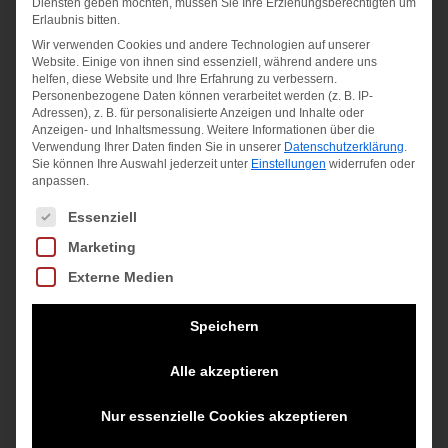
Diensten geben möchten, müssen Sie Ihre Erziehungsberechtigten um
Zurückschnellen" der Saite verleiht dem Ball
Erlaubnis bitten.
eine phänomenale Rotation und sorgt für
Wir verwenden Cookies und andere Technologien auf unserer
Website. Einige von ihnen sind essenziell, während andere uns
einen beispiellosen Top-Spin. Fragen Sie
helfen, diese Website und Ihre Erfahrung zu verbessern.
einfach Rafael Nadal oder noch besser,
Personenbezogene Daten können verarbeitet werden (z. B. IP-
Adressen), z. B. für personalisierte Anzeigen und Inhalte oder
seine Gegner!
Anzeigen- und Inhaltsmessung.
Weitere Informationen über die
Verwendung Ihrer Daten finden Sie in unserer
Datenschutzerklärung
.
Material:
Sie können Ihre Auswahl jederzeit unter
Einstellungen
widerrufen oder
anpassen.
Co-Polyester
Es folgt eine Liste der Service-Gruppen, für die eine Einwilligung
Essenziell
Marketing
Ähnliche Produkte
Externe Medien
Angebot!
Speichern
Alle akzeptieren
Nur essenzielle Cookies akzeptieren