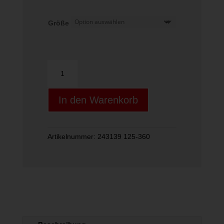
Größe
RPM
POWER
Set
In den Warenkorb
1,25mm
Menge
Artikelnummer:
243139 125-360