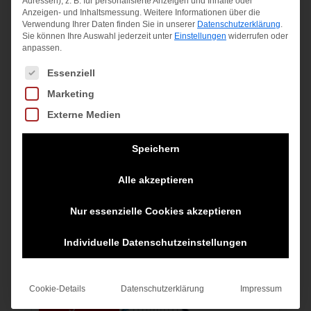
Adressen), z. B. für personalisierte Anzeigen und Inhalte oder
Anzeigen- und Inhaltsmessung.
Weitere Informationen über die
Angebot!
Angebot!
Verwendung Ihrer Daten finden Sie in unserer
Datenschutzerklärung
.
Sie können Ihre Auswahl jederzeit unter
Einstellungen
widerrufen oder
anpassen.
Es folgt eine Liste der Service-Gruppen, für die eine Einwilligung
Essenziell
3 Pairs
3 Pairs
Marketing
Pack
Pack
PROPULSE
Externe Medien
BLAST
Ursprünglicher
14,00
€
14,00
€
CLAY MEN
Speichern
Preis
Aktueller
12,00
€
inkl. MwSt.
war:
Preis
Ursprünglicher
Aktueller
115,00
€
69,00
€
Alle akzeptieren
inkl. MwSt.
zzgl.
14,00 €
ist:
Preis
Preis
Versandkosten
zzgl.
inkl. MwSt.
Nur essenzielle Cookies akzeptieren
12,00 €.
war:
ist:
Versandkosten
zzgl.
Versandkosten
Individuelle Datenschutzeinstellungen
115,00 €
69,00 €.
Cookie-Details
Datenschutzerklärung
Impressum
Angebot!