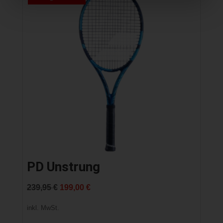
PD Unstrung
Ursprünglicher
Aktueller
239,95
€
199,00
€
Preis
Preis
inkl. MwSt.
war:
ist: