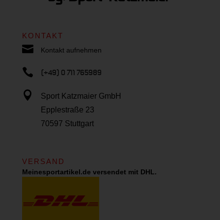
KONTAKT

Kontakt aufnehmen

(+49) 0 711 765989

Sport Katzmaier GmbH
Epplestraße 23
70597 Stuttgart
VERSAND
Meinesportartikel.de versendet mit DHL.