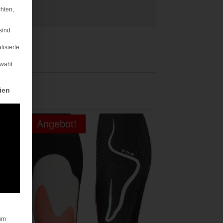
hten,
sind
lisierte
e
swahl
rden kann. Die erste Service-Gruppe ist essenziell und kann nicht abgewä
ien
Angebot!
um