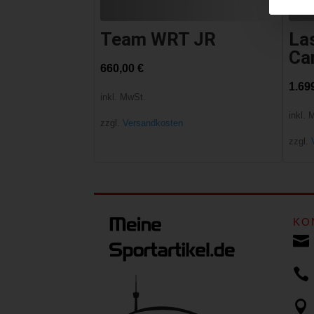
Team WRT JR
La
Ca
660,00
€
1.69
inkl. MwSt.
inkl. 
zzgl.
Versandkosten
zzgl.
KO


