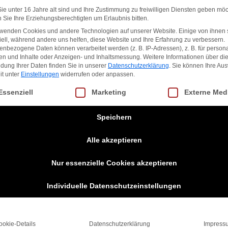
e unter 16 Jahre alt sind und Ihre Zustimmung zu freiwilligen Diensten geben möc
Sie Ihre Erziehungsberechtigten um Erlaubnis bitten.
rwenden Cookies und andere Technologien auf unserer Website. Einige von ihnen 
ell, während andere uns helfen, diese Website und Ihre Erfahrung zu verbessern.
nbezogene Daten können verarbeitet werden (z. B. IP-Adressen), z. B. für persona
en und Inhalte oder Anzeigen- und Inhaltsmessung.
Weitere Informationen über di
dung Ihrer Daten finden Sie in unserer
Datenschutzerklärung
.
Sie können Ihre Au
it unter
Einstellungen
widerrufen oder anpassen.
gt eine Liste der Service-Gruppen, für die eine Einwilligung erteilt we
Essenziell
Marketing
Externe Med
Speichern
Alle akzeptieren
Nur essenzielle Cookies akzeptieren
Individuelle Datenschutzeinstellungen
ookie-Details
Datenschutzerklärung
Impress