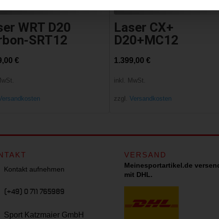
ser WRT D20
Laser CX+
rbon-SRT12
D20+MC12
9,00
€
1.399,00
€
MwSt.
inkl. MwSt.
Versandkosten
zzgl.
Versandkosten
NTAKT
VERSAND
Meinesportartikel.de versen
Kontakt aufnehmen
mit DHL.
(+49) 0 711 765989
Sport Katzmaier GmbH