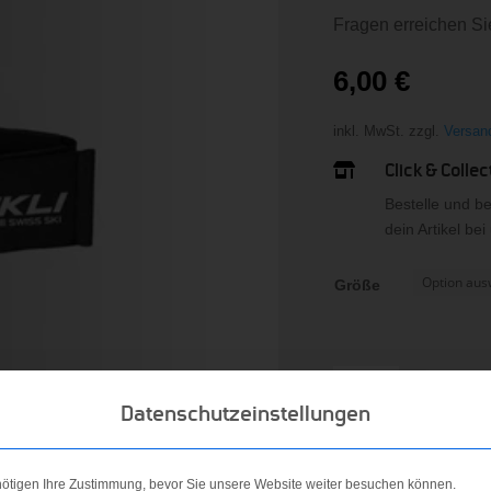
Fragen erreichen Si
6,00
€
inkl. MwSt.
zzgl.
Versan
Click & Collec

Bestelle und b
dein Artikel be
Größe
Skiclip
In 
Menge
Datenschutzeinstellungen
Artikelnummer:
440
nötigen Ihre Zustimmung, bevor Sie unsere Website weiter besuchen können.