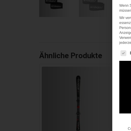
Wenn Si
müssen 
Wir ve
essenzi
Persone
Anzeig
Verwen
jederze
Es fol
Ähnliche Produkte
C