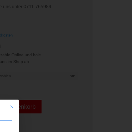
e uns unter 0711-765989
dkosten
t
ezahle Online und hole
i uns im Shop ab.
den Warenkorb
Mit diesem Button wird der Dialog geschlossen. Seine Funktionalität ist iden
63215