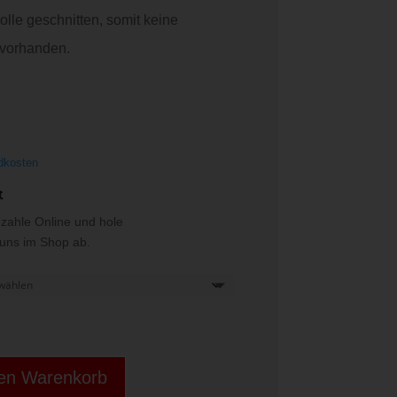
olle geschnitten, somit keine
 vorhanden.
dkosten
t
ezahle Online und hole
i uns im Shop ab.
den Warenkorb