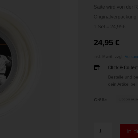
Saite wird von der R
Originalverpackung
1 Set = 24,95€
24,95
€
inkl. MwSt.
zzgl.
Versan
Click & Collec

Bestelle und b
dein Artikel be
Größe
Sonic
In 
Pro