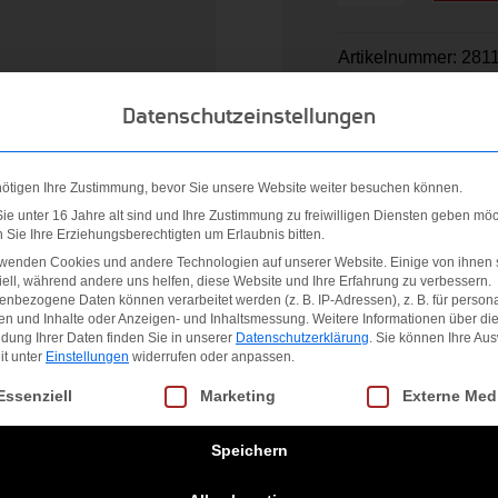
Set
White
Artikelnummer:
2811
Menge
Datenschutzeinstellungen
nötigen Ihre Zustimmung, bevor Sie unsere Website weiter besuchen können.
e unter 16 Jahre alt sind und Ihre Zustimmung zu freiwilligen Diensten geben möc
Sie Ihre Erziehungsberechtigten um Erlaubnis bitten.
rwenden Cookies und andere Technologien auf unserer Website. Einige von ihnen 
ell, während andere uns helfen, diese Website und Ihre Erfahrung zu verbessern.
 wöchentlichen Trainingseinheiten brauchst du eine langlebig
nbezogene Daten können verarbeitet werden (z. B. IP-Adressen), z. B. für persona
mer-Polyester mit weicher Molekularstruktur bietet ein hervorr
en und Inhalte oder Anzeigen- und Inhaltsmessung.
Weitere Informationen über di
dung Ihrer Daten finden Sie in unserer
Datenschutzerklärung
.
Sie können Ihre Au
it unter
Einstellungen
widerrufen oder anpassen.
gt eine Liste der Service-Gruppen, für die eine Einwilligung erteilt we
Essenziell
Marketing
Externe Med
Speichern