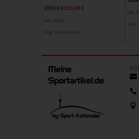
35,0
Ursprünglicher
Aktueller
290,00
€
211,00
€
inkl. 
Preis
Preis
inkl. MwSt.
zzgl.
war:
ist:
zzgl.
Versandkosten
290,00 €
211,00 €.
KO


