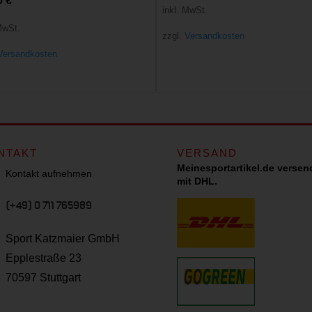
0
€
Preis
Preis
inkl. MwSt.
war:
ist:
MwSt.
zzgl.
Versandkosten
60,00 €
40,00 €.
Versandkosten
NTAKT
VERSAND
Meinesportartikel.de versen
Kontakt aufnehmen
mit DHL.
(+49) 0 711 765989
Sport Katzmaier GmbH
Epplestraße 23
70597 Stuttgart