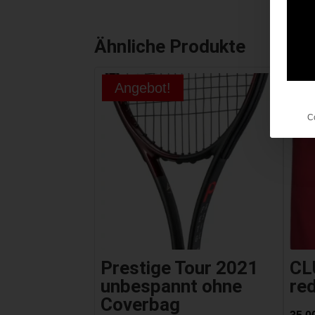
Ähnliche Produkte
Angebot!
C
Prestige Tour 2021
CL
unbespannt ohne
re
Coverbag