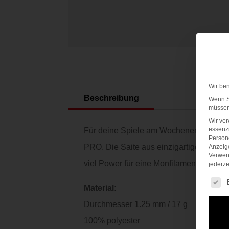
Wir be
Beschreibung
Wenn Si
müssen 
Wir ve
essenzi
Für deine Spiele am Wochenende und die
Persone
PRO. Die Saite aus einzigartigem Copoly
Anzeig
Verwen
viel Power für eine Monfilamentsaite.
jederze
Es fol
Material:
Durchmesser 1.25 mm / 17 g
100% polyester