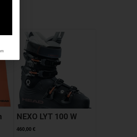
um
n
NEXO LYT 100 W
460,00
€