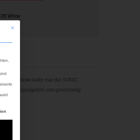
28 White
Mit diesem Button wird der Dialog geschlossen. Seine Funktionalität ist iden
hten,
sind
e Saite. Teste dafür mal die SONIC
lisierte
agendes Spielgefühl und gleichzeitig
e
swahl
rden kann. Die erste Service-Gruppe ist essenziell und kann nicht abgewä
ien