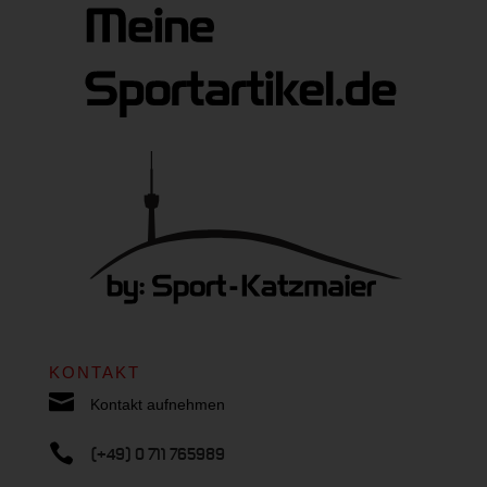
KONTAKT

Kontakt aufnehmen

(+49) 0 711 765989