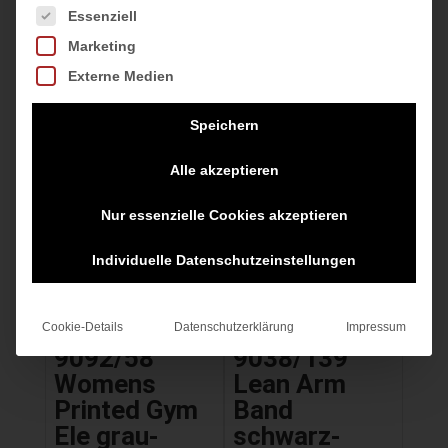
44,95
€
Es folgt eine Liste der Service-Gruppen, für die eine Einwilligung
Essenziell
Marketing
inkl. MwSt.
Externe Medien
zzgl.
Versandkosten
Speichern
Alle akzeptieren
Angebot!
Nur essenzielle Cookies akzeptieren
Individuelle Datenschutzeinstellungen
Cookie-Details
Datenschutzerklärung
Impressum
9092/58
9038/139
Womens
Lean Arm
Printed Gym
Band
Ele grau-
schwarz-