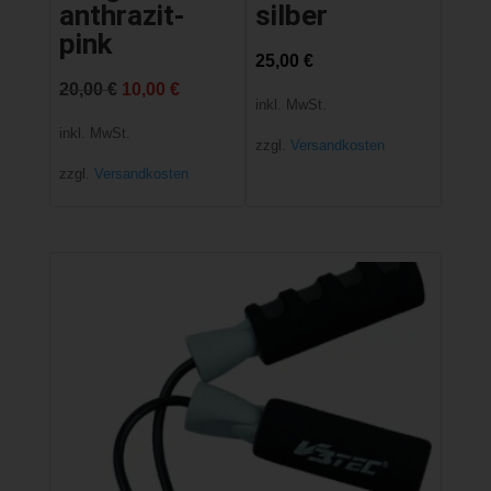
anthrazit-
silber
pink
25,00
€
Ursprünglicher
Aktueller
20,00
€
10,00
€
inkl. MwSt.
Preis
Preis
inkl. MwSt.
zzgl.
Versandkosten
war:
ist:
zzgl.
Versandkosten
20,00 €
10,00 €.