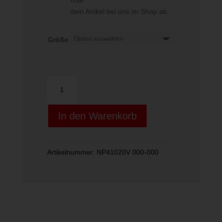
hole
dein Artikel bei uns im Shop ab.
Größe
SUPERLITE
CROWN
EF
In den Warenkorb
SET
/
BDG
C
Artikelnummer:
NP41020V 000-000
-
Menge