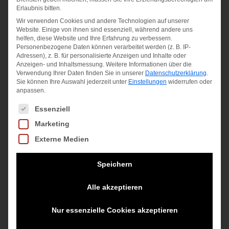
war:
Preis
inkl. MwSt.
Erlaubnis bitten.
Versandkosten
619,95 €
ist:
Wir verwenden Cookies und andere Technologien auf unserer
zzgl.
Website. Einige von ihnen sind essenziell, während andere uns
495,00 €.
helfen, diese Website und Ihre Erfahrung zu verbessern.
Versandkosten
Personenbezogene Daten können verarbeitet werden (z. B. IP-
Adressen), z. B. für personalisierte Anzeigen und Inhalte oder
Anzeigen- und Inhaltsmessung.
Weitere Informationen über die
Verwendung Ihrer Daten finden Sie in unserer
Datenschutzerklärung
.
Sie können Ihre Auswahl jederzeit unter
Einstellungen
widerrufen oder
anpassen.
Es folgt eine Liste der Service-Gruppen, für die eine Einwilligung
Essenziell
Marketing
Externe Medien
Speichern
Alle akzeptieren
Nur essenzielle Cookies akzeptieren