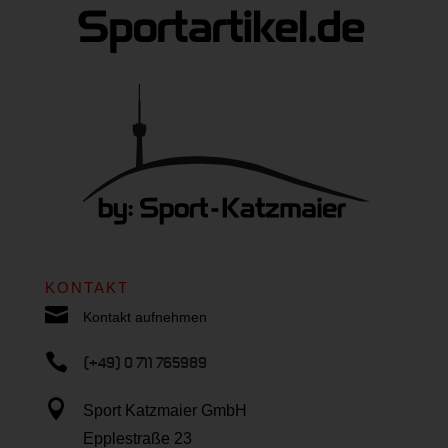
KONTAKT

Kontakt aufnehmen

(+49) 0 711 765989

Sport Katzmaier GmbH
Epplestraße 23