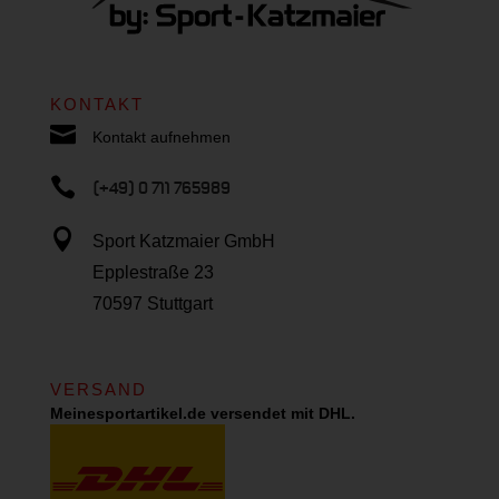
KONTAKT

Kontakt aufnehmen

(+49) 0 711 765989

Sport Katzmaier GmbH
Epplestraße 23
70597 Stuttgart
VERSAND
Meinesportartikel.de versendet mit DHL.