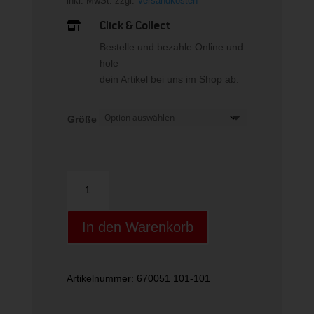
inkl. MwSt.
zzgl.
Versandkosten
Click & Collect

Bestelle und bezahle Online und
hole
dein Artikel bei uns im Shop ab.
Größe
SYNTEC
PRO
X1
In den Warenkorb
Menge
Artikelnummer:
670051 101-101