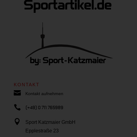
KONTAKT

Kontakt aufnehmen

(+49) 0 711 765989

Sport Katzmaier GmbH
Epplestraße 23