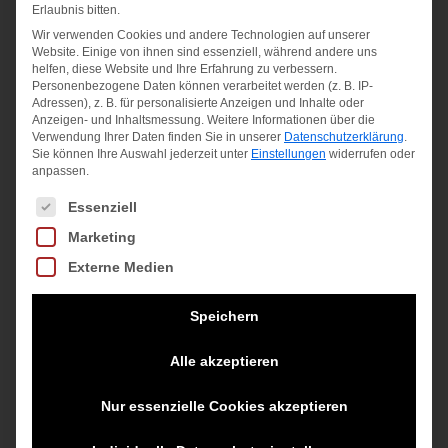
Erlaubnis bitten.
zzgl.
zzgl.
inkl. MwSt.
Wir verwenden Cookies und andere Technologien auf unserer
Website. Einige von ihnen sind essenziell, während andere uns
Versandkosten
Versandkosten
zzgl.
helfen, diese Website und Ihre Erfahrung zu verbessern.
Personenbezogene Daten können verarbeitet werden (z. B. IP-
Versandkosten
Adressen), z. B. für personalisierte Anzeigen und Inhalte oder
Anzeigen- und Inhaltsmessung.
Weitere Informationen über die
Verwendung Ihrer Daten finden Sie in unserer
Datenschutzerklärung
.
Sie können Ihre Auswahl jederzeit unter
Einstellungen
widerrufen oder
anpassen.
Es folgt eine Liste der Service-Gruppen, für die eine Einwilligung
Essenziell
Marketing
Externe Medien
Speichern
Alle akzeptieren
Nur essenzielle Cookies akzeptieren