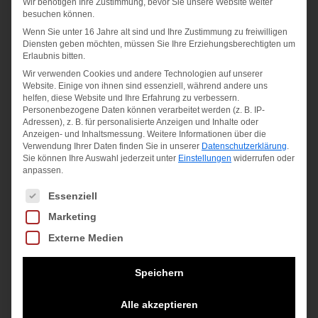
Wir benötigen Ihre Zustimmung, bevor Sie unsere Website weiter
Pants
Tshirt
Slipover
besuchen können.
Wenn Sie unter 16 Jahre alt sind und Ihre Zustimmung zu freiwilligen
Ethan
Emelie
Toby
Diensten geben möchten, müssen Sie Ihre Erziehungsberechtigten um
Erlaubnis bitten.
Ursprünglich
59,99
€
39,99
€
65,00
€
Wir verwenden Cookies und andere Technologien auf unserer
Website. Einige von ihnen sind essenziell, während andere uns
Preis
Aktueller
40,00
€
inkl. MwSt.
inkl. MwSt.
helfen, diese Website und Ihre Erfahrung zu verbessern.
Personenbezogene Daten können verarbeitet werden (z. B. IP-
war:
Preis
inkl. MwSt.
Adressen), z. B. für personalisierte Anzeigen und Inhalte oder
zzgl.
zzgl.
65,00 €
ist:
Anzeigen- und Inhaltsmessung.
Weitere Informationen über die
Versandkosten
Versandkosten
zzgl.
Verwendung Ihrer Daten finden Sie in unserer
Datenschutzerklärung
.
40,00 €.
Sie können Ihre Auswahl jederzeit unter
Einstellungen
widerrufen oder
Versandkosten
anpassen.
Es folgt eine Liste der Service-Gruppen, für die eine Einwilligung
Essenziell
Marketing
Externe Medien
Speichern
Alle akzeptieren