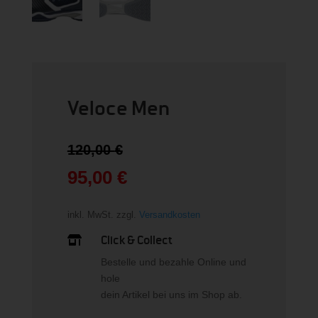
Veloce Men
Ursprünglicher
120,00
€
Preis
war:
95,00
€
120,00 €
Aktueller
Preis
inkl. MwSt.
zzgl.
Versandkosten
ist:
95,00 €.
Click & Collect

Bestelle und bezahle Online und
hole
dein Artikel bei uns im Shop ab.