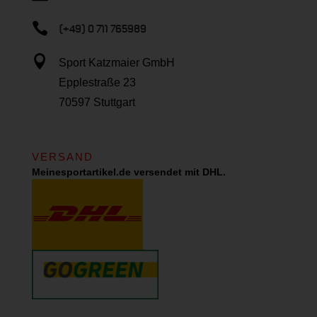

(+49) 0 711 765989

Sport Katzmaier GmbH
Epplestraße 23
70597 Stuttgart
VERSAND
Meinesportartikel.de versendet mit DHL.