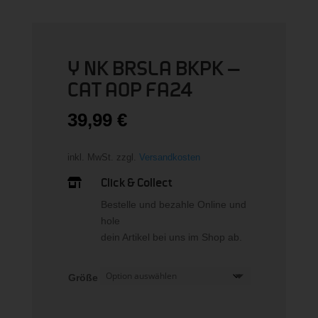
Y NK BRSLA BKPK –
CAT AOP FA24
39,99
€
inkl. MwSt.
zzgl.
Versandkosten
Click & Collect

Bestelle und bezahle Online und
hole
dein Artikel bei uns im Shop ab.
Größe