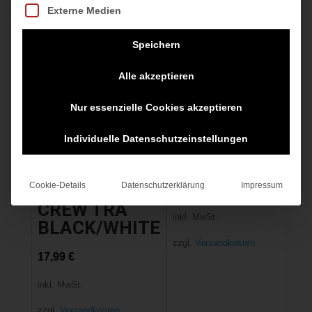
Externe Medien
Speichern
Alle akzeptieren
Nur essenzielle Cookies akzeptieren
M NP SHORT
Individuelle Datenschutzeinstellungen
NIKE
schwarz
EVERYDAY
Cookie-Details
Datenschutzerklärung
Impressum
CUSHION
25,00
€
CREW TRA
inkl. MwSt.
BLACK/WHITE
zzgl.
Versandkosten
17,99
€
inkl. MwSt.
zzgl.
Versandkosten