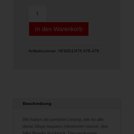
Y
NK
BRSLA
In den Warenkorb
BKPK
-
CAT
AOP
Artikelnummer:
HF6651/478 478-478
FA24
Menge
Beschreibung
Wir haben die perfekte Lösung, wie du alle
deine Dinge bequem mitnehmen kannst: den
Nike Brasilia Rucksack. Das geräumige