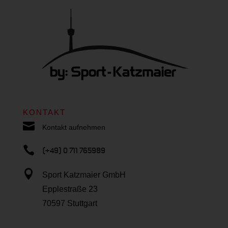
KONTAKT

Kontakt aufnehmen

(+49) 0 711 765989

Sport Katzmaier GmbH
Epplestraße 23
70597 Stuttgart