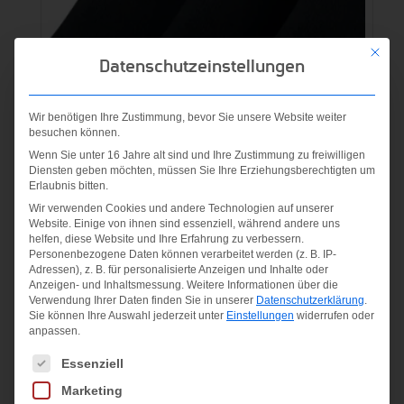
Mit die
Datenschutzeinstellungen
Wir benötigen Ihre Zustimmung, bevor Sie unsere Website weiter
besuchen können.
Wenn Sie unter 16 Jahre alt sind und Ihre Zustimmung zu freiwilligen
Diensten geben möchten, müssen Sie Ihre Erziehungsberechtigten um
Erlaubnis bitten.
Wir verwenden Cookies und andere Technologien auf unserer
3P YTH CTN CUSH QTR W/
Website. Einige von ihnen sind essenziell, während andere uns
MOIST M BLACK/(WHITE)
helfen, diese Website und Ihre Erfahrung zu verbessern.
Personenbezogene Daten können verarbeitet werden (z. B. IP-
Adressen), z. B. für personalisierte Anzeigen und Inhalte oder
Ursprünglicher
Aktueller
9,95
€
5,00
€
Anzeigen- und Inhaltsmessung.
Weitere Informationen über die
Verwendung Ihrer Daten finden Sie in unserer
Datenschutzerklärung
.
Preis
Preis
inkl. MwSt.
Sie können Ihre Auswahl jederzeit unter
Einstellungen
widerrufen oder
anpassen.
war:
ist:
zzgl.
Versandkosten
Es folgt eine Liste der Service-Gruppen, für die eine Einwilligung
Essenziell
9,95 €
5,00 €.
Marketing