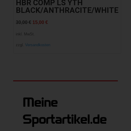
HBR COMP LS YTH
BLACK/ANTHRACITE/WHITE
Ursprünglicher
Aktueller
30,00
€
15,00
€
Preis
Preis
inkl. MwSt.
war:
ist:
zzgl.
Versandkosten
30,00 €
15,00 €.