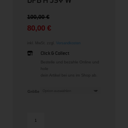
DFB H JSY W
Ursprünglicher
100,00
€
Preis
war:
80,00
€
100,00 €
Aktueller
Preis
inkl. MwSt.
zzgl.
Versandkosten
ist:
80,00 €.
Click & Collect

Bestelle und bezahle Online und
hole
dein Artikel bei uns im Shop ab.
Größe
DFB
H