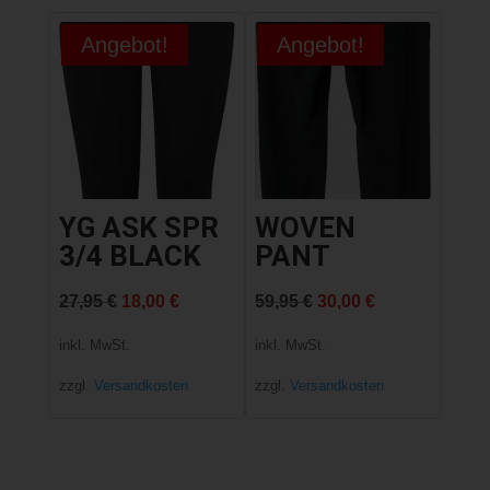
Angebot!
Angebot!
YG ASK SPR
WOVEN
3/4 BLACK
PANT
Ursprünglicher
Aktueller
Ursprünglicher
Aktueller
27,95
€
18,00
€
59,95
€
30,00
€
Preis
Preis
Preis
Preis
inkl. MwSt.
inkl. MwSt.
war:
ist:
war:
ist:
zzgl.
Versandkosten
zzgl.
Versandkosten
27,95 €
18,00 €.
59,95 €
30,00 €.