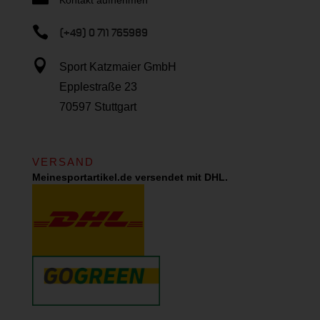

(+49) 0 711 765989

Sport Katzmaier GmbH
Epplestraße 23
70597 Stuttgart
VERSAND
Meinesportartikel.de versendet mit DHL.