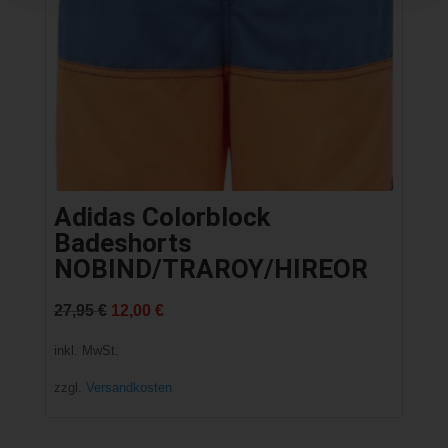
Adidas Colorblock
Badeshorts
NOBIND/TRAROY/HIREOR
Ursprünglicher
Aktueller
27,95
€
12,00
€
Preis
Preis
inkl. MwSt.
war:
ist:
zzgl.
Versandkosten
27,95 €
12,00 €.