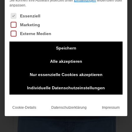
Sie können Ihre Auswahl jederzeit unter
Einstellungen
widerrufen oder
anpassen.
Es folgt eine Liste der Service-Gruppen, für die eine Einwilligung
Essenziell
Marketing
TF BASE ST
Externe Medien
24,95
€
Speichern
inkl. MwSt.
Alle akzeptieren
zzgl.
Versandkosten
Nur essenzielle Cookies akzeptieren
Individuelle Datenschutzeinstellungen
Angebot!
Cookie-Details
Datenschutzerklärung
Impressum