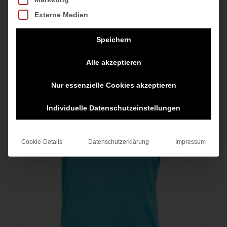
inkl. MwSt.
zzgl.
zzgl.
55,00 €
ist:
Externe Medien
Versandkosten
Versandkosten
zzgl.
40,00 €.
Versandkosten
Speichern
Alle akzeptieren
Nur essenzielle Cookies akzeptieren
Individuelle Datenschutzeinstellungen
Cookie-Details
Datenschutzerklärung
Impressum