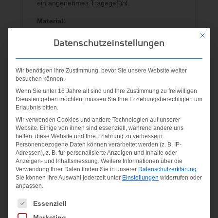
ein angenehmes Tragegefühl.
Material:
100% Polyester
Mit die
Datenschutzeinstellungen
Ähnliche Produkte
Wir benötigen Ihre Zustimmung, bevor Sie unsere Website weiter
besuchen können.
Wenn Sie unter 16 Jahre alt sind und Ihre Zustimmung zu freiwilligen
Angebot!
Diensten geben möchten, müssen Sie Ihre Erziehungsberechtigten um
Erlaubnis bitten.
Wir verwenden Cookies und andere Technologien auf unserer
Website. Einige von ihnen sind essenziell, während andere uns
helfen, diese Website und Ihre Erfahrung zu verbessern.
Personenbezogene Daten können verarbeitet werden (z. B. IP-
Polo
Tshirt
Top Mila
Adressen), z. B. für personalisierte Anzeigen und Inhalte oder
Paul
Emelie
Girls
Anzeigen- und Inhaltsmessung.
Weitere Informationen über die
Verwendung Ihrer Daten finden Sie in unserer
Datenschutzerklärung
.
Sie können Ihre Auswahl jederzeit unter
Einstellungen
widerrufen oder
Ursprünglicher
55,00
€
39,99
€
38,00
€
anpassen.
Preis
Aktueller
40,00
€
Es folgt eine Liste der Service-Gruppen, für die eine Einwilligung
Essenziell
inkl. MwSt.
inkl. MwSt.
war:
Preis
Marketing