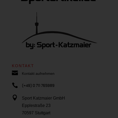
KONTAKT

Kontakt aufnehmen

(+49) 0 711 765989

Sport Katzmaier GmbH
Epplestraße 23
70597 Stuttgart