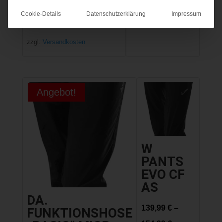
16,99
€
zzgl.
Versandkosten
Cookie-Details
Datenschutzerklärung
Impressum
inkl. MwSt.
zzgl.
Versandkosten
Angebot!
W
PANTS
EVO CF
AS
DA.
139,99
€
–
FUNKTIONSHOSE