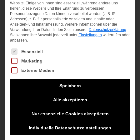
Material:
Website. Einige von ihnen sind essenziell, während andere uns
100 % Polypropylen
helfen, diese Website und Ihre Erfahrung zu verbessern.
Personenbezogene Daten können verarbeitet werden (z. B. IP-
Adressen), z. B. für personalisierte Anzeigen und Inhalte oder
Anzeigen- und Inhaltsmessung.
Weitere Informationen über die
Verwendung Ihrer Daten finden Sie in unserer
Datenschutzerklärung
.
Ähnliche Produkte
Sie können Ihre Auswahl jederzeit unter
Einstellungen
widerrufen oder
anpassen.
Es folgt eine Liste der Service-Gruppen, für die eine Einwilligung
Essenziell
Marketing
Externe Medien
Speichern
M PANTS
Alle akzeptieren
EVO CF AS
BLACK
KI.
Nur essenzielle Cookies akzeptieren
STURMMUETZE
139,99
€
TRANSTEX
Individuelle Datenschutzeinstellungen
inkl. MwSt.