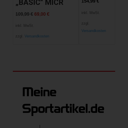
„BASIC“ MICR
154,99
€
inkl. MwSt.
Ursprünglicher
Aktueller
109,99
€
69,00
€
Preis
Preis
zzgl.
inkl. MwSt.
Versandkosten
war:
ist:
zzgl.
Versandkosten
109,99 €
69,00 €.