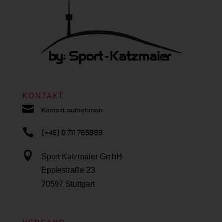
KONTAKT

Kontakt aufnehmen

(+49) 0 711 765989

Sport Katzmaier GmbH
Epplestraße 23
70597 Stuttgart