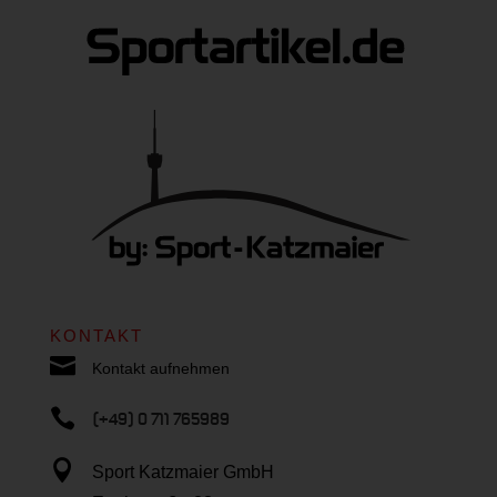
KONTAKT

Kontakt aufnehmen

(+49) 0 711 765989

Sport Katzmaier GmbH