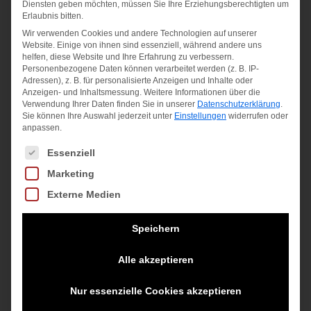
Diensten geben möchten, müssen Sie Ihre Erziehungsberechtigten um
Einfach gewebt: 86 % Polyester (100 %
Erlaubnis bitten.
recycelt), 14 % Elasthan
Wir verwenden Cookies und andere Technologien auf unserer
Website. Einige von ihnen sind essenziell, während andere uns
helfen, diese Website und Ihre Erfahrung zu verbessern.
Personenbezogene Daten können verarbeitet werden (z. B. IP-
Ähnliche Produkte
Adressen), z. B. für personalisierte Anzeigen und Inhalte oder
Anzeigen- und Inhaltsmessung.
Weitere Informationen über die
Verwendung Ihrer Daten finden Sie in unserer
Datenschutzerklärung
.
Sie können Ihre Auswahl jederzeit unter
Einstellungen
widerrufen oder
Angebot!
Angebot!
Angebot!
anpassen.
Es folgt eine Liste der Service-Gruppen, für die eine Einwilligung
Essenziell
Marketing
FIT
INF CB
INF
Externe Medien
SUIT 3S
BX B
EC3S
Y
Speichern
1PC Y
Ursprünglich
19,95
€
HIRECO
schwarz-
Preis
Aktueller
Alle akzeptieren
10,00
€
weiss
Ursprünglicher
27,95
€
war:
Preis
inkl. MwSt.
Nur essenzielle Cookies akzeptieren
Preis
Aktueller
20,00
€
Ursprünglicher
32,95
€
19,95 €
ist: