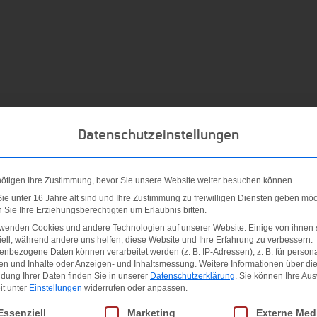
Datenschutzeinstellungen
ll-Swoosh-Cap für Kinder Bring mehr Swoosh in dein Spiel mit d
nötigen Ihre Zustimmung, bevor Sie unsere Website weiter besuchen können.
sh-Logo aus Metall verleihen deinem Look ein klares Finish.
e unter 16 Jahre alt sind und Ihre Zustimmung zu freiwilligen Diensten geben möc
s Beste aus warmem, sonnigem Wetter machst. Die Nike Dri-FIT
Sie Ihre Erziehungsberechtigten um Erlaubnis bitten.
rwenden Cookies und andere Technologien auf unserer Website. Einige von ihnen 
t, und ermöglicht so trockenen Tragekomfort. Das Twill-Material 
ell, während andere uns helfen, diese Website und Ihre Erfahrung zu verbessern.
nbezogene Daten können verarbeitet werden (z. B. IP-Adressen), z. B. für persona
esign ermöglicht einfaches Styling. Der Tri-Glide-Metallversch
en und Inhalte oder Anzeigen- und Inhaltsmessung.
Weitere Informationen über di
s. 100 % recycelter Polyester. Metallplättchen mit Swoosh-Logo
dung Ihrer Daten finden Sie in unserer
Datenschutzerklärung
.
Sie können Ihre Au
it unter
Einstellungen
widerrufen oder anpassen.
che. Importiert. 100% POLYESTER
gt eine Liste der Service-Gruppen, für die eine Einwilligung erteilt we
Essenziell
Marketing
Externe Med