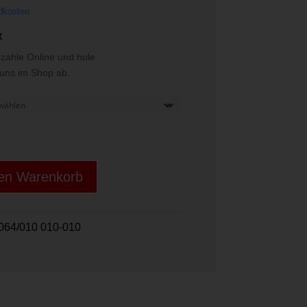
dkosten
t
ezahle Online und hole
i uns im Shop ab.
den Warenkorb
064/010 010-010