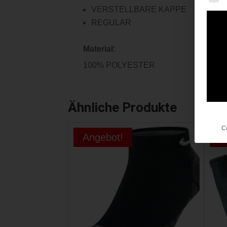
VERSTELLBARE KAPPE
REGULAR
Material:
100% POLYESTER
Ähnliche Produkte
C
Angebot!
A