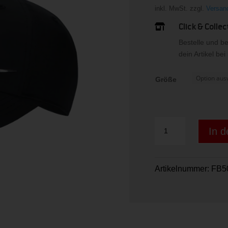
inkl. MwSt.
zzgl.
Versan
Click & Collec

Bestelle und b
dein Artikel be
Größe
Nike
In 
Dri-
FIT
Club
Artikelnummer:
FB5
Kids"
Unstru
Menge