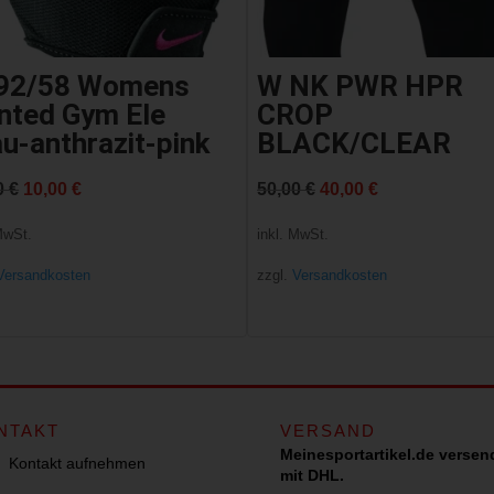
92/58 Womens
W NK PWR HPR
inted Gym Ele
CROP
u-anthrazit-pink
BLACK/CLEAR
Ursprünglicher
Aktueller
Ursprünglicher
Aktueller
0
€
10,00
€
50,00
€
40,00
€
Preis
Preis
Preis
Preis
MwSt.
inkl. MwSt.
war:
ist:
war:
ist:
Versandkosten
zzgl.
Versandkosten
20,00 €
10,00 €.
50,00 €
40,00 €.
NTAKT
VERSAND
Meinesportartikel.de versen
Kontakt aufnehmen
mit DHL.