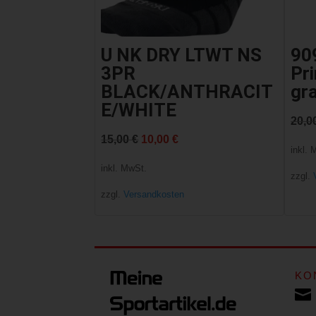
U NK DRY LTWT NS
90
3PR
Pr
BLACK/ANTHRACIT
gra
E/WHITE
20,0
Ursprünglicher
Aktueller
15,00
€
10,00
€
inkl. 
Preis
Preis
inkl. MwSt.
zzgl.
war:
ist:
zzgl.
Versandkosten
15,00 €
10,00 €.
KO
