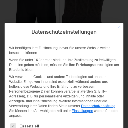
Mit die
Datenschutzeinstellungen
M NP
SHORT
NIKE
Wir benötigen Ihre Zustimmung, bevor Sie unsere Website weiter
schwarz
besuchen können.
EVERYDAY
Wenn Sie unter 16 Jahre alt sind und Ihre Zustimmung zu freiwilligen
CUSHION
Diensten geben möchten, müssen Sie Ihre Erziehungsberechtigten um
25,00
€
CREW TRA
Erlaubnis bitten.
BLACK/WHITE
Wir verwenden Cookies und andere Technologien auf unserer
inkl. MwSt.
Website. Einige von ihnen sind essenziell, während andere uns
helfen, diese Website und Ihre Erfahrung zu verbessern.
zzgl.
Versandkosten
17,99
€
Personenbezogene Daten können verarbeitet werden (z. B. IP-
Adressen), z. B. für personalisierte Anzeigen und Inhalte oder
inkl. MwSt.
Anzeigen- und Inhaltsmessung.
Weitere Informationen über die
Verwendung Ihrer Daten finden Sie in unserer
Datenschutzerklärung
.
Sie können Ihre Auswahl jederzeit unter
Einstellungen
widerrufen oder
zzgl.
Versandkosten
anpassen.
Es folgt eine Liste der Service-Gruppen, für die eine Einwilligung
Essenziell