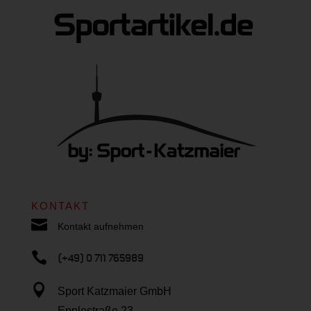
KONTAKT

Kontakt aufnehmen

(+49) 0 711 765989

Sport Katzmaier GmbH
Epplestraße 23