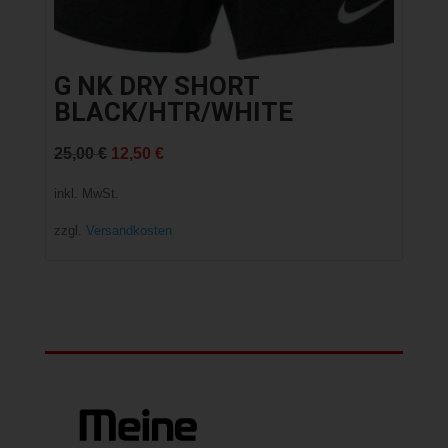
G NK DRY SHORT
BLACK/HTR/WHITE
Ursprünglicher
Aktueller
25,00
€
12,50
€
Preis
Preis
inkl. MwSt.
war:
ist:
zzgl.
Versandkosten
25,00 €
12,50 €.