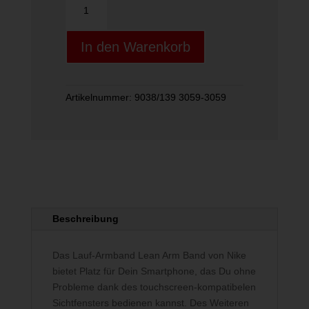
Lean
Arm
In den Warenkorb
Band
schwarz-
silber
Menge
Artikelnummer:
9038/139 3059-3059
Beschreibung
Das Lauf-Armband Lean Arm Band von Nike
bietet Platz für Dein Smartphone, das Du ohne
Probleme dank des touchscreen-kompatibelen
Sichtfensters bedienen kannst. Des Weiteren