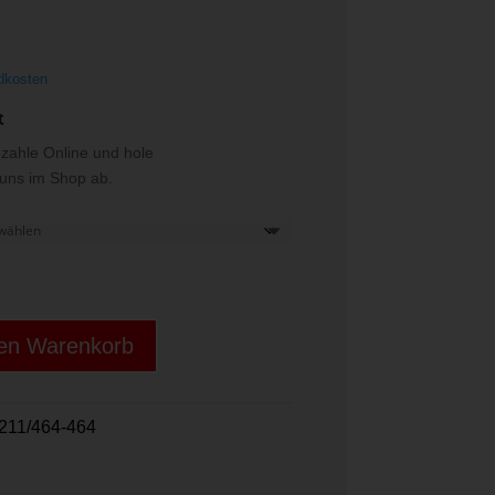
€
dkosten
t
ezahle Online und hole
i uns im Shop ab.
den Warenkorb
211/464-464