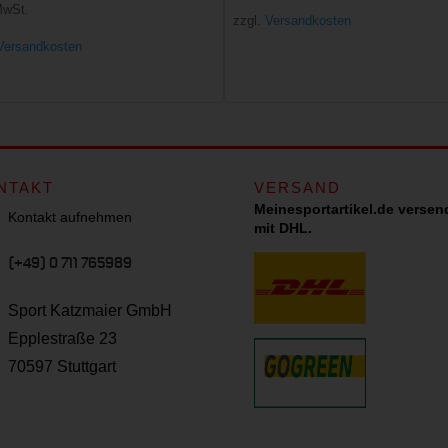
war:
ist:
MwSt.
zzgl.
Versandkosten
war:
ist:
30,00 €
15,00 €.
Versandkosten
30,00 €
15,00 €.
NTAKT
VERSAND
Meinesportartikel.de versen
Kontakt aufnehmen
mit DHL.
(+49) 0 711 765989
Sport Katzmaier GmbH
Epplestraße 23
70597 Stuttgart