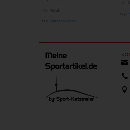
inkl. 
Preis
Preis
inkl. MwSt.
zzgl.
war:
ist:
zzgl.
Versandkosten
12,00 €
5,00 €.
KO


