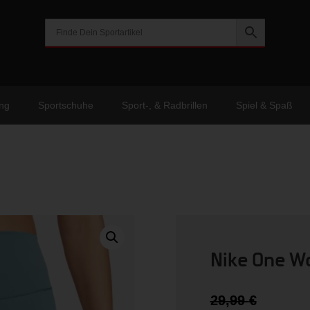
ng
Sportschuhe
Sport-, & Radbrillen
Spiel & Spaß
Nike One Wo
Urspr
29,99
€
Preis