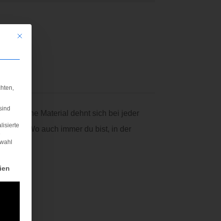
Mit diesem Button wird der Dialog geschlossen. Seine Funktionalität ist iden
hten,
sind
uperweiche Material dehnt sich bei jeder
lisierte
sorgt. Wo auch immer du bist, in der
e
swahl
rden kann. Die erste Service-Gruppe ist essenziell und kann nicht abgewä
ien