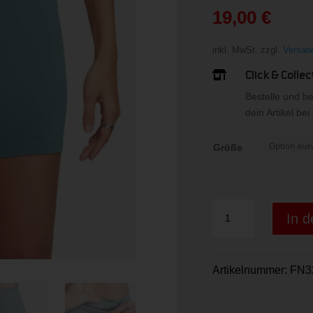
war:
19,00
€
29,99 
Aktueller
Preis
inkl. MwSt.
zzgl.
Versan
ist:
Click & Collec

19,00 €.
Bestelle und b
dein Artikel be
Größe
Nike
In 
One
Women"s
Dri-
Artikelnummer:
FN3
FIT
High-
Menge