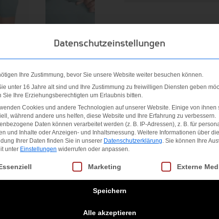
Datenschutzeinstellungen
nötigen Ihre Zustimmung, bevor Sie unsere Website weiter besuchen können.
e unter 16 Jahre alt sind und Ihre Zustimmung zu freiwilligen Diensten geben möc
Sie Ihre Erziehungsberechtigten um Erlaubnis bitten.
rwenden Cookies und andere Technologien auf unserer Website. Einige von ihnen 
 ? unsere Nike One Shorts eignen sich für alle Einsätze. Das s
ell, während andere uns helfen, diese Website und Ihre Erfahrung zu verbessern.
nbezogene Daten können verarbeitet werden (z. B. IP-Adressen), z. B. für persona
de Technologie für ein angenehmes und trockenes Tragegefühl 
en und Inhalte oder Anzeigen- und Inhaltsmessung.
Weitere Informationen über di
dung Ihrer Daten finden Sie in unserer
Datenschutzerklärung
.
Sie können Ihre Au
ine Essentials mimer griffbereit.
it unter
Einstellungen
widerrufen oder anpassen.
gt eine Liste der Service-Gruppen, für die eine Einwilligung erteilt we
Essenziell
Marketing
Externe Med
Speichern
Alle akzeptieren