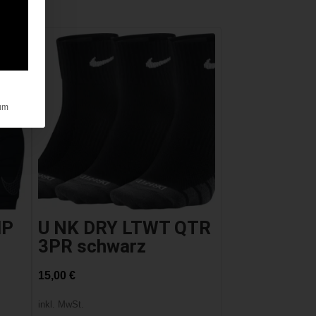
um
MP
U NK DRY LTWT QTR
3PR schwarz
15,00
€
inkl. MwSt.