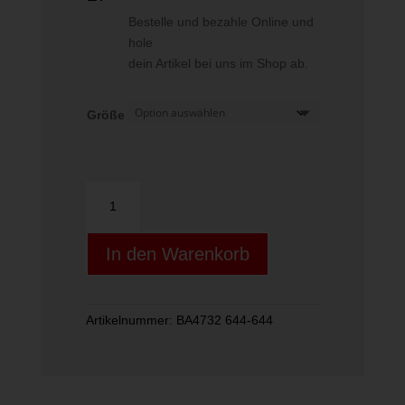
Bestelle und bezahle Online und
hole
dein Artikel bei uns im Shop ab.
Größe
NIKE
VARSITY
DUFFEL
In den Warenkorb
PINK
POW/POLAR/(DPRYLB)
Menge
Artikelnummer:
BA4732 644-644