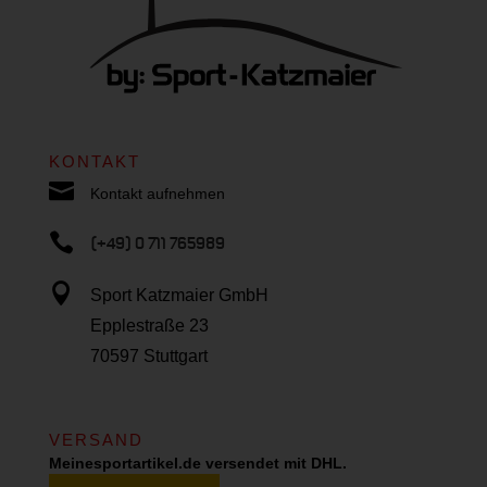
KONTAKT

Kontakt aufnehmen

(+49) 0 711 765989

Sport Katzmaier GmbH
Epplestraße 23
70597 Stuttgart
VERSAND
Meinesportartikel.de versendet mit DHL.