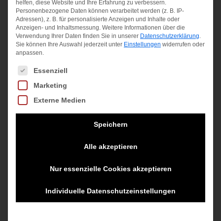
Angebot!
helfen, diese Website und Ihre Erfahrung zu verbessern.
Personenbezogene Daten können verarbeitet werden (z. B. IP-
Adressen), z. B. für personalisierte Anzeigen und Inhalte oder
Anzeigen- und Inhaltsmessung.
Weitere Informationen über die
Verwendung Ihrer Daten finden Sie in unserer
Datenschutzerklärung
.
Sie können Ihre Auswahl jederzeit unter
Einstellungen
widerrufen oder
anpassen.
Es folgt eine Liste der Service-Gruppen, für die eine Einwilligung
Essenziell
M NP SHORT
9092/58
Marketing
schwarz
Womens
Externe Medien
Printed Gym
25,00
€
Ele grau-
Speichern
anthrazit-pink
inkl. MwSt.
Alle akzeptieren
Ursprünglicher
Aktueller
20,00
€
10,00
€
zzgl.
Versandkosten
Nur essenzielle Cookies akzeptieren
Preis
Preis
inkl. MwSt.
war:
ist:
Individuelle Datenschutzeinstellungen
zzgl.
Versandkosten
20,00 €
10,00 €.