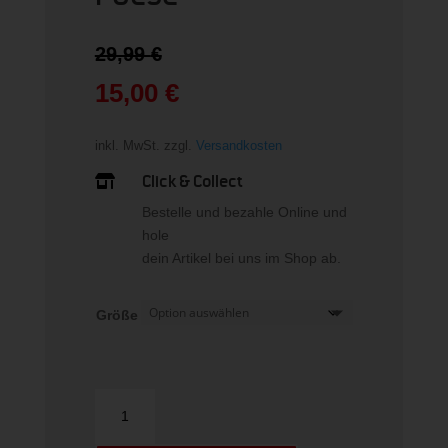
Ursprünglicher
29,99
€
Preis
war:
15,00
€
29,99 €
Aktueller
Preis
inkl. MwSt.
zzgl.
Versandkosten
ist:
15,00 €.
Click & Collect

Bestelle und bezahle Online und
hole
dein Artikel bei uns im Shop ab.
Größe
NIKE
SWOOSH
BIG