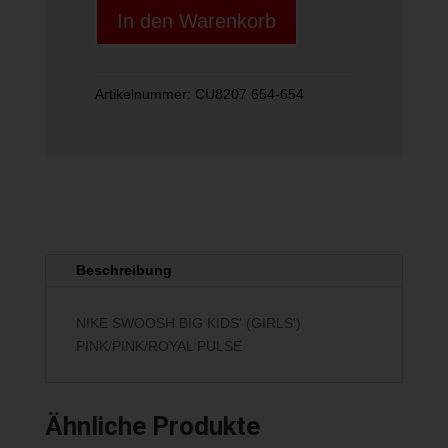
In den Warenkorb
KIDS'
(GIRLS')
PINK/PINK/ROYAL
PULSE
Artikelnummer:
CU8207 654-654
Menge
Beschreibung
NIKE SWOOSH BIG KIDS' (GIRLS')
PINK/PINK/ROYAL PULSE
Ähnliche Produkte