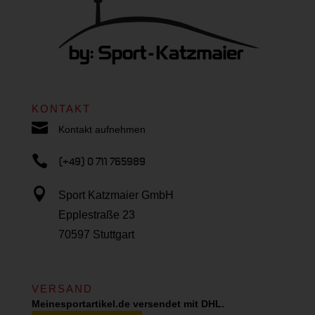
KONTAKT

Kontakt aufnehmen

(+49) 0 711 765989

Sport Katzmaier GmbH
Epplestraße 23
70597 Stuttgart
VERSAND
Meinesportartikel.de versendet mit DHL.