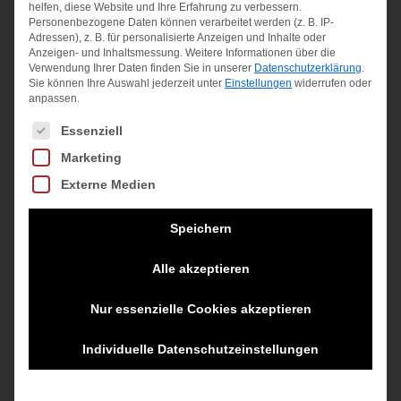
helfen, diese Website und Ihre Erfahrung zu verbessern.
Personenbezogene Daten können verarbeitet werden (z. B. IP-
Adressen), z. B. für personalisierte Anzeigen und Inhalte oder
Anzeigen- und Inhaltsmessung.
Weitere Informationen über die
G NK DRY SHORT
Verwendung Ihrer Daten finden Sie in unserer
Datenschutzerklärung
.
Sie können Ihre Auswahl jederzeit unter
Einstellungen
widerrufen oder
BLACK/HTR/WHITE
anpassen.
Es folgt eine Liste der Service-Gruppen, für die eine Einwilligung
Ursprünglicher
Aktueller
25,00
€
12,50
€
Essenziell
Marketing
Preis
Preis
inkl. MwSt.
Externe Medien
war:
ist:
zzgl.
Versandkosten
25,00 €
12,50 €.
Speichern
Alle akzeptieren
Angebot!
Nur essenzielle Cookies akzeptieren
Individuelle Datenschutzeinstellungen