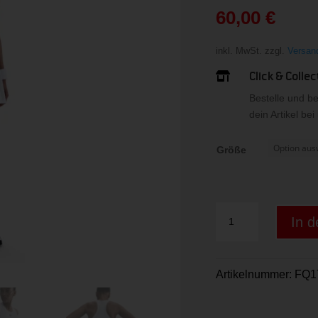
war:
60,00
€
74,99 
Aktueller
Preis
inkl. MwSt.
zzgl.
Versan
ist:
Click & Collec

60,00 €.
Bestelle und b
dein Artikel be
Größe
Nike
In 
Victory
Women"s
Dri-
Artikelnummer:
FQ1
FIT
T
Menge