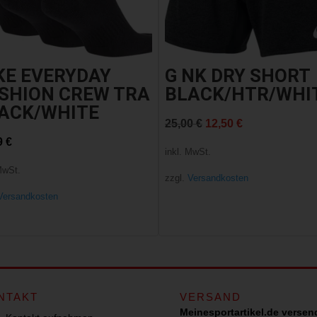
KE EVERYDAY
G NK DRY SHORT
SHION CREW TRA
BLACK/HTR/WHI
ACK/WHITE
Ursprünglicher
Aktueller
25,00
€
12,50
€
9
€
Preis
Preis
inkl. MwSt.
war:
ist:
MwSt.
zzgl.
Versandkosten
25,00 €
12,50 €.
Versandkosten
NTAKT
VERSAND
Meinesportartikel.de versen