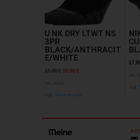
U NK DRY LTWT NS
NI
3PR
CU
BLACK/ANTHRACIT
BL
E/WHITE
17,9
Ursprünglicher
Aktueller
15,00
€
10,00
€
inkl. 
Preis
Preis
inkl. MwSt.
zzgl.
war:
ist:
zzgl.
Versandkosten
15,00 €
10,00 €.
KO
