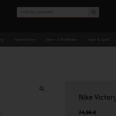
ng
Sportschuhe
Sport-, & Radbrillen
Spiel & Spaß
Nike Victor
Urspr
74,99
€
Preis