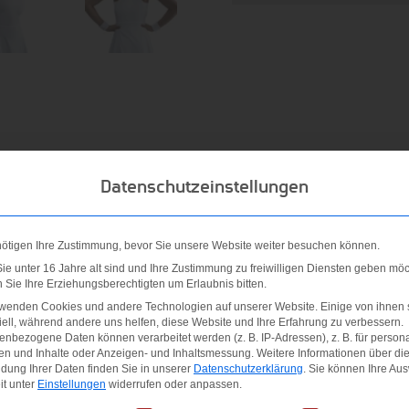
Datenschutzeinstellungen
nötigen Ihre Zustimmung, bevor Sie unsere Website weiter besuchen können.
e unter 16 Jahre alt sind und Ihre Zustimmung zu freiwilligen Diensten geben möc
Sie Ihre Erziehungsberechtigten um Erlaubnis bitten.
rwenden Cookies und andere Technologien auf unserer Website. Einige von ihnen 
ell, während andere uns helfen, diese Website und Ihre Erfahrung zu verbessern.
em Victory Kleid kannst du dich voll und ganz auf dein Spiel k
nbezogene Daten können verarbeitet werden (z. B. IP-Adressen), z. B. für persona
en und Inhalte oder Anzeigen- und Inhaltsmessung.
Weitere Informationen über di
it schweißableitender Technologie bewegt sich mit dir und sorgt
dung Ihrer Daten finden Sie in unserer
Datenschutzerklärung
.
Sie können Ihre Au
it unter
Einstellungen
widerrufen oder anpassen.
ockenen Tragekomfort. Die gerippten Einsätze im Achselbereich s