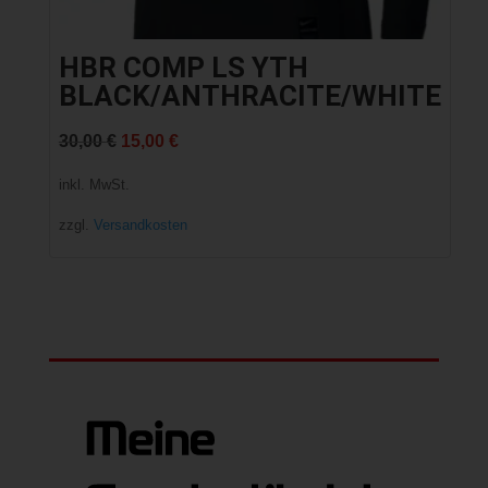
HBR COMP LS YTH
BLACK/ANTHRACITE/WHITE
Ursprünglicher
Aktueller
30,00
€
15,00
€
Preis
Preis
inkl. MwSt.
war:
ist:
zzgl.
Versandkosten
30,00 €
15,00 €.