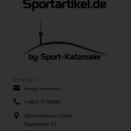
KONTAKT

Kontakt aufnehmen

(+49) 0 711 765989

Sport Katzmaier GmbH
Epplestraße 23