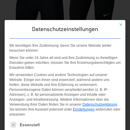
Mit die
Datenschutzeinstellungen
M NP SHORT
W NP CPRI
Wir benötigen Ihre Zustimmung, bevor Sie unsere Website weiter
LONG
schwarz-
besuchen können.
BLACK/DARK
weiss
Wenn Sie unter 16 Jahre alt sind und Ihre Zustimmung zu freiwilligen
Diensten geben möchten, müssen Sie Ihre Erziehungsberechtigten um
GREY/WHITE
Erlaubnis bitten.
35,00
€
Wir verwenden Cookies und andere Technologien auf unserer
Ursprünglicher
Aktueller
30,00
€
15,00
€
Website. Einige von ihnen sind essenziell, während andere uns
inkl. MwSt.
helfen, diese Website und Ihre Erfahrung zu verbessern.
Preis
Preis
inkl. MwSt.
Personenbezogene Daten können verarbeitet werden (z. B. IP-
zzgl.
Versandkosten
Adressen), z. B. für personalisierte Anzeigen und Inhalte oder
war:
ist:
Anzeigen- und Inhaltsmessung.
Weitere Informationen über die
zzgl.
Versandkosten
30,00 €
15,00 €.
Verwendung Ihrer Daten finden Sie in unserer
Datenschutzerklärung
.
Sie können Ihre Auswahl jederzeit unter
Einstellungen
widerrufen oder
anpassen.
Es folgt eine Liste der Service-Gruppen, für die eine Einwilligung
Essenziell