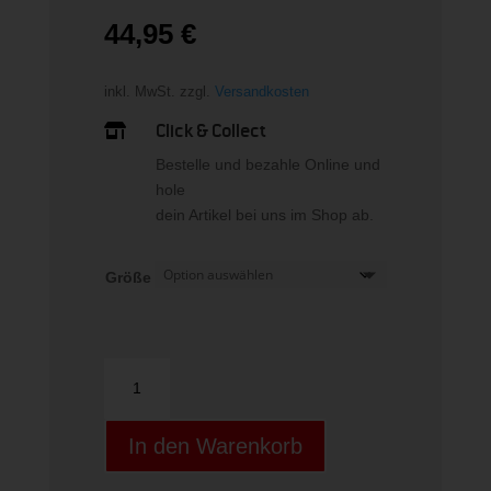
44,95
€
inkl. MwSt.
zzgl.
Versandkosten
Click & Collect

Bestelle und bezahle Online und
hole
dein Artikel bei uns im Shop ab.
Größe
TEAM
CLUB
CUFF
In den Warenkorb
PANT
BLACK/BLACK/FOOTBALL