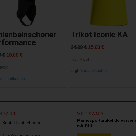
hienbeinschoner
Trikot Iconic KA
rformance
Ursprünglicher
Aktueller
24,99
€
15,00
€
Ursprünglicher
Aktueller
9
€
10,00
€
Preis
Preis
inkl. MwSt.
Preis
Preis
war:
ist:
MwSt.
zzgl.
Versandkosten
war:
ist:
24,99 €
15,00 €.
Versandkosten
17,99 €
10,00 €.
NTAKT
VERSAND
Meinesportartikel.de versen
Kontakt aufnehmen
mit DHL.