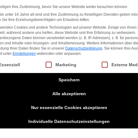
nötigen Ihre Zustimmung, bevor Sie unsere Website weiter besuchen können.
e unter 16 Jahre alt sind und Ihre Zustimmung zu freiwilligen Diensten geben möc
Sie Ihre Erziehungsberechtigten um Erlaubnis bitten.
rwenden Cookies und andere Technologien auf unserer Website. Einige von ihnen 
ell, während andere uns helfen, diese Website und Ihre Erfahrung zu verbessern.
nbezogene Daten können verarbeitet werden (z. B. IP-Adressen), z. B. für persona
en und Inhalte oder Anzeigen- und Inhaltsmessung.
Weitere Informationen über di
dung Ihrer Daten finden Sie in unserer
Datenschutzerklärung
.
Sie können Ihre Au
it unter
Einstellungen
widerrufen oder anpassen.
gt eine Liste der Service-Gruppen, für die eine Einwilligung erteilt we
Essenziell
Marketing
Externe Med
Speichern
Alle akzeptieren
Nur essenzielle Cookies akzeptieren
Individuelle Datenschutzeinstellungen