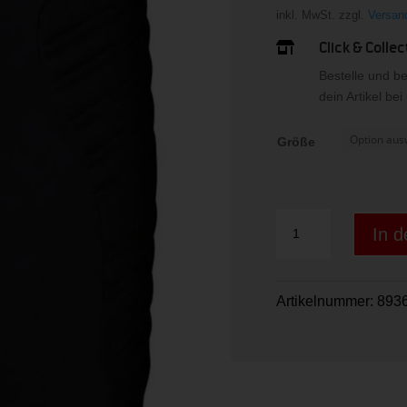
inkl. MwSt.
zzgl.
Versan
Click & Collec

Bestelle und b
dein Artikel be
Größe
TW-
In 
Hose
Striker
schwarz
Artikelnummer:
8936
Menge