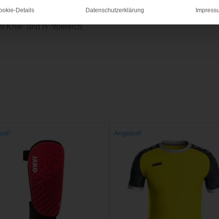
ookie-Details
Datenschutzerklärung
Impress
m Knie- und H?ftbereich
ot!
Angebot!