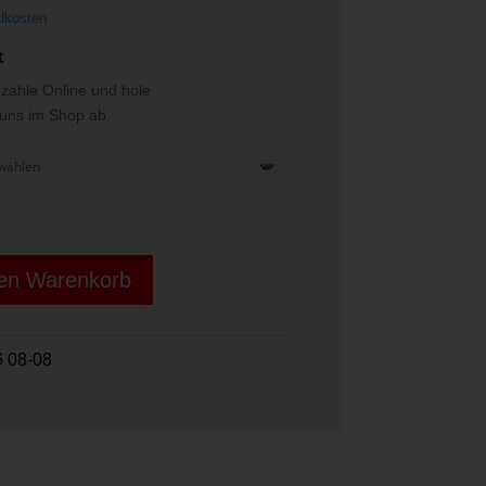
dkosten
t
ezahle Online und hole
i uns im Shop ab.
den Warenkorb
 08-08