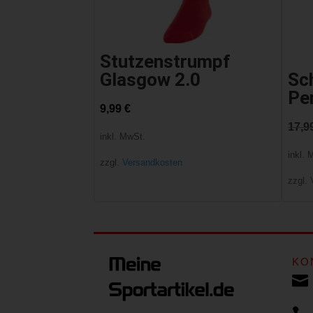
Stutzenstrumpf
Glasgow 2.0
Sc
Pe
9,99
€
17,9
inkl. MwSt.
inkl. 
zzgl.
Versandkosten
zzgl.
KO
