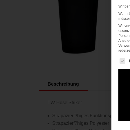
Wir be
Wenn Si
müssen 
Wir ve
essenzi
Persone
Anzeig
Verwen
jederze
Es fol
Beschreibung
TW-Hose Striker
Strapazierf?higes Funktionspolyester
Strapazierf?higes Polyester