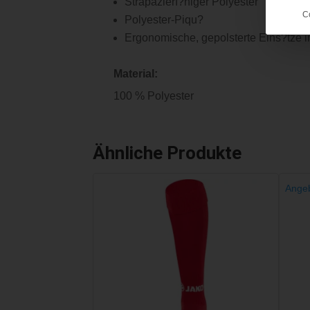
Strapazierf?higer Polyester
C
Polyester-Piqu?
Ergonomische, gepolsterte Eins?tze i
Material:
100 % Polyester
Ähnliche Produkte
Angeb