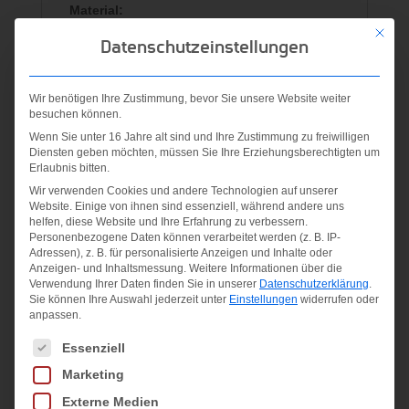
Material:
Textile
Mit die
Datenschutzeinstellungen
Ähnliche Produkte
Wir benötigen Ihre Zustimmung, bevor Sie unsere Website weiter
besuchen können.
Wenn Sie unter 16 Jahre alt sind und Ihre Zustimmung zu freiwilligen
Diensten geben möchten, müssen Sie Ihre Erziehungsberechtigten um
Angebot!
Angebot!
Erlaubnis bitten.
Wir verwenden Cookies und andere Technologien auf unserer
Website. Einige von ihnen sind essenziell, während andere uns
helfen, diese Website und Ihre Erfahrung zu verbessern.
Personenbezogene Daten können verarbeitet werden (z. B. IP-
Adressen), z. B. für personalisierte Anzeigen und Inhalte oder
INF
Anzeigen- und Inhaltsmessung.
Weitere Informationen über die
EC3S
Verwendung Ihrer Daten finden Sie in unserer
Datenschutzerklärung
.
Sie können Ihre Auswahl jederzeit unter
Einstellungen
widerrufen oder
1PC Y
anpassen.
schwarz-
Es folgt eine Liste der Service-Gruppen, für die eine Einwilligung
Essenziell
weiss
D2M RR 34
Marketing
DGREYH/TRUPNK
Ursprüngliche
32,95
€
Externe Medien