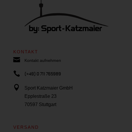
KONTAKT

Kontakt aufnehmen

(+49) 0 711 765989

Sport Katzmaier GmbH
Epplestraße 23
70597 Stuttgart
VERSAND