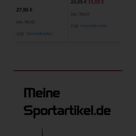
Ursprünglicher
Aktueller
24,95
€
15,00
€
27,95
€
Preis
Preis
inkl. MwSt.
war:
ist:
inkl. MwSt.
zzgl.
Versandkosten
24,95 €
15,00 €.
zzgl.
Versandkosten