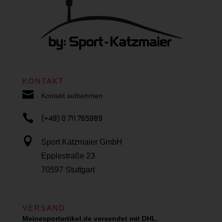
KONTAKT

Kontakt aufnehmen

(+49) 0 711 765989

Sport Katzmaier GmbH
Epplestraße 23
70597 Stuttgart
VERSAND
Meinesportartikel.de versendet mit DHL.