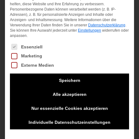
helfen, diese Website und Ihre Erfahrung zu verbessern.
Personenbezogene Daten können verarbeitet werden (z. B. IP-
Adressen), z. B. für personalisierte Anzeigen und Inhalte oder
Anzeigen- und Inhaltsmessung.
Weitere Informationen über die
Verwendung Ihrer Daten finden Sie in unserer
Datenschutzerklärung
.
Sie können Ihre Auswahl jederzeit unter
Einstellungen
widerrufen oder
anpassen.
Es folgt eine Liste der Service-Gruppen, für die eine Einwilligung
Essenziell
Marketing
Externe Medien
HEY-SPORT
Speichern
Micro-Wash
250 ml –
Alle akzeptieren
HEY-SPORT
10,25
€
Nur essenzielle Cookies akzeptieren
Daunen-
inkl. MwSt.
Wash 250 ml
Individuelle Datenschutzeinstellungen
–
zzgl.
Versandkosten