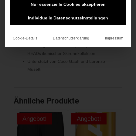
Nur essenzielle Cookies akzeptieren
und Ballberührung
Rahmen und Ösen-Sets sind darauf
Individuelle Datenschutzeinstellungen
ausgelegt, die Kraft zu verstärken
Directional Drilling für zusätzliche
Ballberührung und Komfort
Cookie-Details
Datenschutzerklärung
Impressum
Lebendiges blaues Design, inspiriert von
HEADs ikonischer Skirennkollektion
Unterstützt von Coco Gauff und Lorenzo
Musetti
Ähnliche Produkte
Angebot!
Angebot!