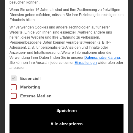
der BOOM MP L 2026 ein lebendiges blaues
besuchen können.
Design.
Wenn Sie unter 16 Jahre alt sind und Ihre Zustimmung zu freiwilligen
Diensten geben möchten, müssen Sie Ihre Erziehungsberechtigten um
Leichter und kraftvoller als der BOOM MP
Erlaubnis bitten.
Kraftvolle Ballberührung und ein
Wir verwenden Cookies und andere Technologien auf unserer
Selbstvertrauensschub für fortgeschrittene
Website. Einige von ihnen sind essenziell, während andere uns
helfen, diese Website und Ihre Erfahrung zu verbessern.
Spieler
Personenbezogene Daten können verarbeitet werden (z. B. IP-
Entwickelt für Spieler, die einfachen Zugang
Adressen), z. B. für personalisierte Anzeigen und Inhalte oder
Anzeigen- und Inhaltsmessung.
Weitere Informationen über die
zu Power und für angreifende Spieler wollen
Verwendung Ihrer Daten finden Sie in unserer
Datenschutzerklärung
.
Teil der BOOM-Serie für Spieler, die den
Sie können Ihre Auswahl jederzeit unter
Einstellungen
widerrufen oder
anpassen.
Spaß und die soziale Seite des Tennissports
Es folgt eine Liste der Service-Gruppen, für die eine Einwilligung
genießen
Essenziell
Hy-Bor verbessert die wahrgenommene
Marketing
Stabilität und das solide Aufprallgefühl
Externe Medien
Auxetic 2.0-Technologie für ein besseres
Ballgefühl
Speichern
Neues KI-Saitenmuster, entwickelt mit
künstlicher Intelligenz und subjektivem
Alle akzeptieren
Feedback von Spielern, für optimale Power