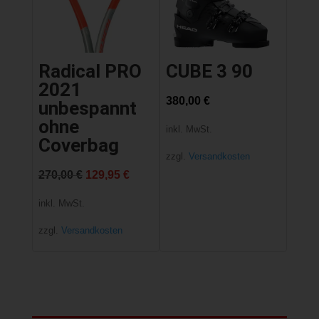
Radical PRO
CUBE 3 90
2021
380,00
€
unbespannt
ohne
inkl. MwSt.
Coverbag
zzgl.
Versandkosten
Ursprünglicher
Aktueller
270,00
€
129,95
€
Preis
Preis
inkl. MwSt.
war:
ist:
zzgl.
Versandkosten
270,00 €
129,95 €.