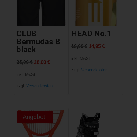
CLUB
HEAD No.1
Bermudas B
Ursprünglicher
Aktueller
18,00
€
14,95
€
black
Preis
Preis
inkl. MwSt.
Ursprünglicher
Aktueller
35,00
€
28,00
€
war:
ist:
zzgl.
Versandkosten
Preis
Preis
inkl. MwSt.
18,00 €
14,95 €.
war:
ist:
zzgl.
Versandkosten
35,00 €
28,00 €.
Angebot!