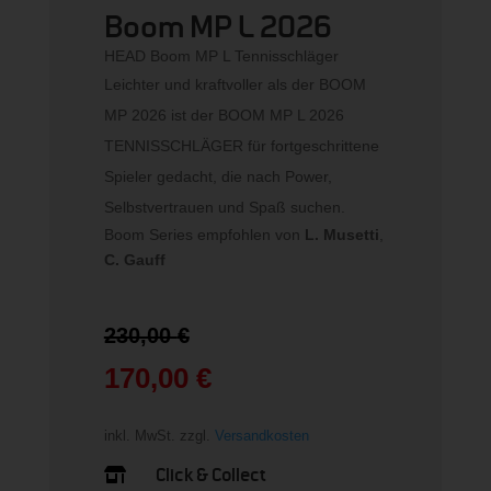
Boom MP L 2026
HEAD Boom MP L Tennisschläger
Leichter und kraftvoller als der BOOM
MP 2026 ist der BOOM MP L 2026
TENNISSCHLÄGER für fortgeschrittene
Spieler gedacht, die nach Power,
Selbstvertrauen und Spaß suchen.
Boom Series empfohlen von
L. Musetti
,
C. Gauff
Ursprünglicher
230,00
€
Preis
war:
170,00
€
230,00 €
Aktueller
Preis
inkl. MwSt.
zzgl.
Versandkosten
ist:
170,00 €.
Click & Collect
