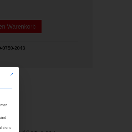
den Warenkorb
0-0750-2043
Mit diesem Button wird der Dialog geschlossen. Seine Funktionalität ist iden
hten,
sind
lisierte
lühende Kirschbäume, warme