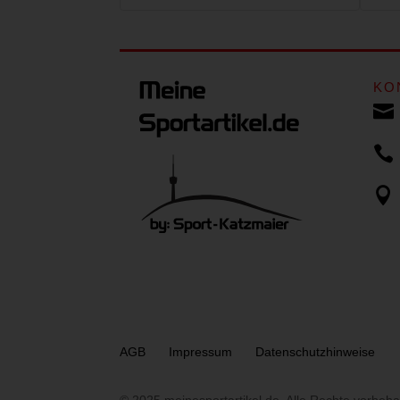
KO



AGB
Impressum
Datenschutzhinweise
© 2025 meinesportartikel.de. Alle Rechte vorbeha