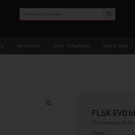
ng
Sportschuhe
Sport-, & Radbrillen
Spiel & Spaß
FLSK EVO b
Durchmesser FLSK
Farbe: