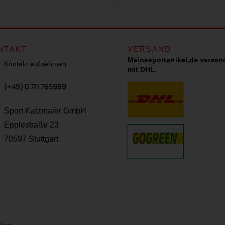
NTAKT
VERSAND
Meinesportartikel.de versen
Kontakt aufnehmen
mit DHL.
(+49) 0 711 765989
Sport Katzmaier GmbH
Epplestraße 23
70597 Stuttgart
lten.