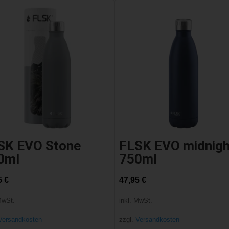
SK EVO Stone
FLSK EVO midnigh
0ml
750ml
5
€
47,95
€
MwSt.
inkl. MwSt.
Versandkosten
zzgl.
Versandkosten