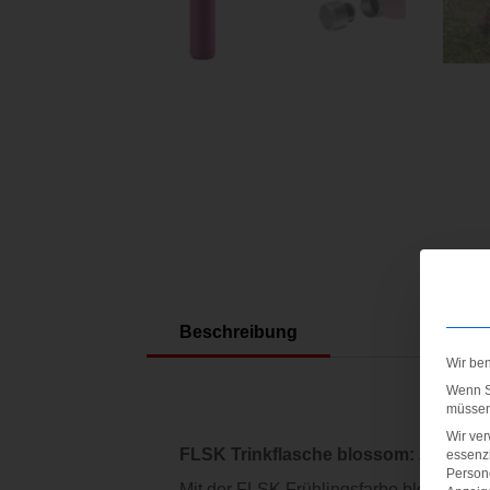
Beschreibung
Wir be
Wenn Si
müssen 
Wir ve
FLSK Trinkflasche blossom: Zart, fris
essenzi
Persone
Mit der FLSK Frühlingsfarbe blossom zi