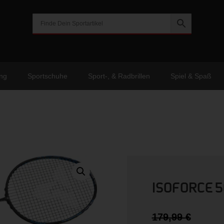
ng
Sportschuhe
Sport-, & Radbrillen
Spiel & Spaß
ISOFORCE 5
Urspr
179,99
€
Preis