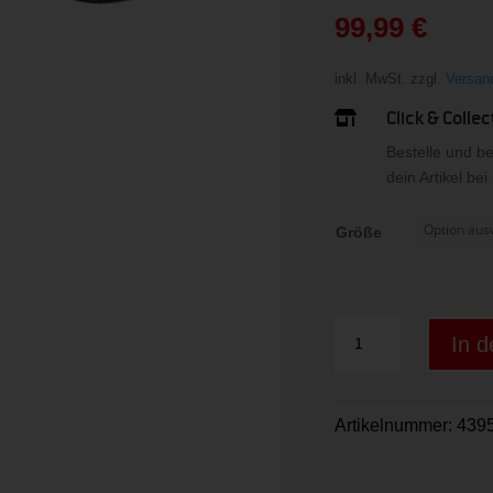
war:
99,99
€
179,9
Aktueller
Preis
inkl. MwSt.
zzgl.
Versan
ist:
Click & Collec

99,99 €.
Bestelle und b
dein Artikel be
Größe
ISOFORCE
In 
5051
Menge
Artikelnummer:
4395