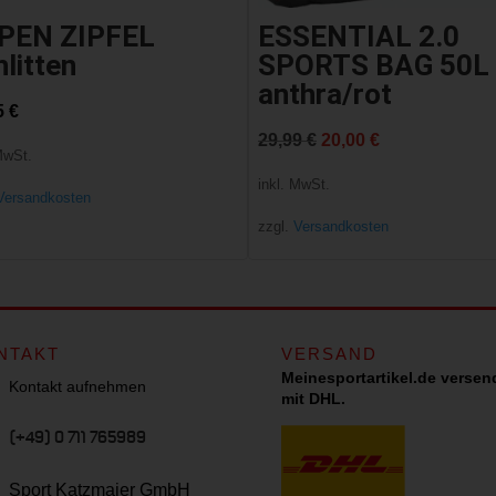
PEN ZIPFEL
ESSENTIAL 2.0
litten
SPORTS BAG 50L
anthra/rot
5
€
Ursprünglicher
Aktueller
29,99
€
20,00
€
MwSt.
Preis
Preis
inkl. MwSt.
Versandkosten
war:
ist:
zzgl.
Versandkosten
29,99 €
20,00 €.
NTAKT
VERSAND
Meinesportartikel.de versen
Kontakt aufnehmen
mit DHL.
(+49) 0 711 765989
Sport Katzmaier GmbH