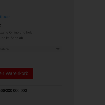
9 €
dkosten
t
ezahle Online und hole
i uns im Shop ab.
den Warenkorb
66/000 000-000