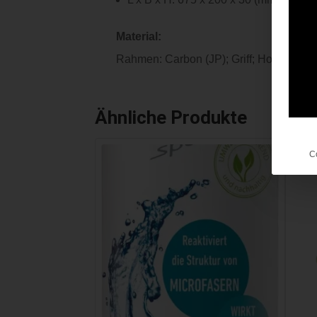
Material:
Rahmen: Carbon (JP); Griff; Holz, Polyu
Ähnliche Produkte
C