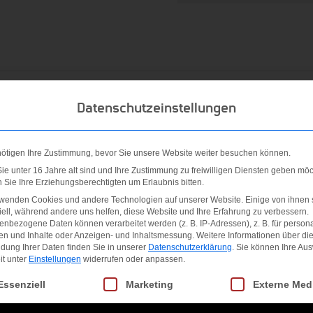
Datenschutzeinstellungen
rce 5051 ermöglicht eine verwindungssteife Konstruktion für höch
,Premium 2-piece Bauweise
nötigen Ihre Zustimmung, bevor Sie unsere Website weiter besuchen können.
 auf 3 und 9 Uhr. Sie ermöglichen ein Durchschwingen der Sa
e unter 16 Jahre alt sind und Ihre Zustimmung zu freiwilligen Diensten geben möc
Sie Ihre Erziehungsberechtigten um Erlaubnis bitten.
olineffekt und mehr Beschleunigung
rwenden Cookies und andere Technologien auf unserer Website. Einige von ihnen 
erlängert (Longbody) für mehr Hebel, Druck und Power
ell, während andere uns helfen, diese Website und Ihre Erfahrung zu verbessern.
e kraftvolle Unterstützung der Ballbeschleunigung
nbezogene Daten können verarbeitet werden (z. B. IP-Adressen), z. B. für persona
en und Inhalte oder Anzeigen- und Inhaltsmessung.
Weitere Informationen über di
. Die Saiten können so stärker durchschwingen, es entsteht ein
dung Ihrer Daten finden Sie in unserer
Datenschutzerklärung
.
Sie können Ihre Au
it unter
Einstellungen
widerrufen oder anpassen.
gt eine Liste der Service-Gruppen, für die eine Einwilligung erteilt we
Essenziell
Marketing
Externe Med