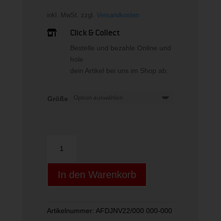
inkl. MwSt.
zzgl.
Versandkosten
Click & Collect

Bestelle und bezahle Online und
hole
dein Artikel bei uns im Shop ab.
Größe
JETT
JRS
EL
In den Warenkorb
4.5/EL
7.5
Menge
Artikelnummer:
AFDJNV22/000 000-000