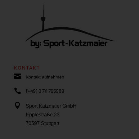
KONTAKT

Kontakt aufnehmen

(+49) 0 711 765989

Sport Katzmaier GmbH
Epplestraße 23
70597 Stuttgart