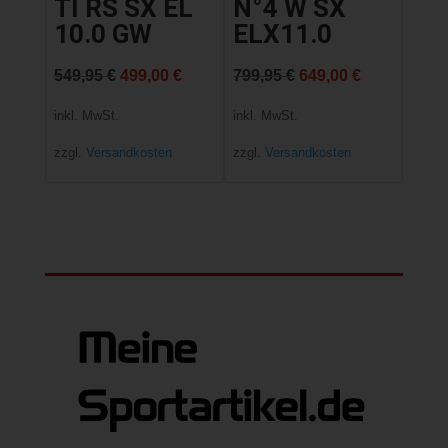
TI RS SX EL
N°4 W SX
10.0 GW
ELX11.0
Ursprünglicher
Aktueller
Ursprünglicher
Aktueller
549,95
€
499,00
€
799,95
€
649,00
€
Preis
Preis
Preis
Preis
inkl. MwSt.
inkl. MwSt.
war:
ist:
war:
ist:
zzgl.
Versandkosten
zzgl.
Versandkosten
549,95 €
499,00 €.
799,95 €
649,00 €.