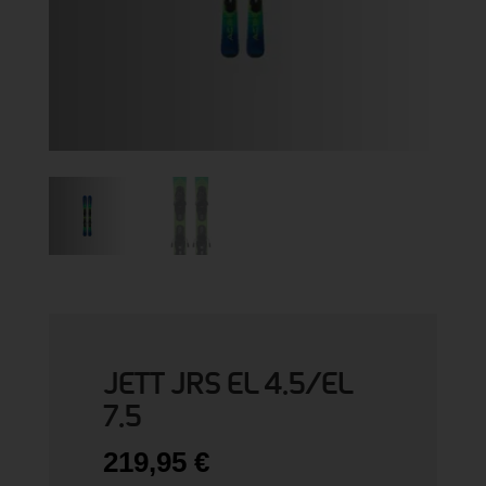
JETT JRS EL 4.5/EL
7.5
219,95
€