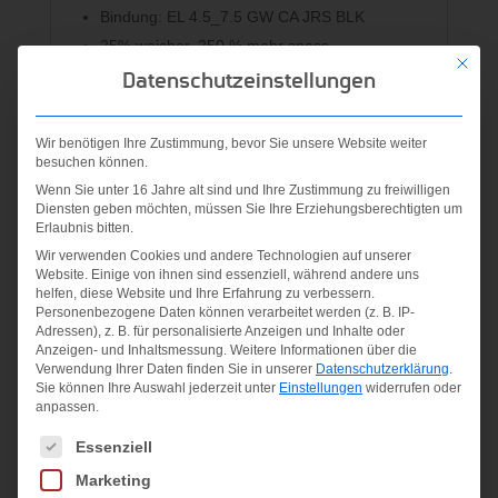
Bindung: EL 4.5_7.5 GW CA JRS BLK
25% weicher, 250 % mehr spass
Mit die
Datenschutzeinstellungen
Material:
U-Flex technology; Full Power Cap; Early Rise
Wir benötigen Ihre Zustimmung, bevor Sie unsere Website weiter
Rocker; Synflex; Fibreglass
besuchen können.
Wenn Sie unter 16 Jahre alt sind und Ihre Zustimmung zu freiwilligen
Diensten geben möchten, müssen Sie Ihre Erziehungsberechtigten um
Erlaubnis bitten.
Ähnliche Produkte
Wir verwenden Cookies und andere Technologien auf unserer
Website. Einige von ihnen sind essenziell, während andere uns
helfen, diese Website und Ihre Erfahrung zu verbessern.
Angebot!
Angebot!
Personenbezogene Daten können verarbeitet werden (z. B. IP-
Adressen), z. B. für personalisierte Anzeigen und Inhalte oder
Anzeigen- und Inhaltsmessung.
Weitere Informationen über die
Verwendung Ihrer Daten finden Sie in unserer
Datenschutzerklärung
.
Sie können Ihre Auswahl jederzeit unter
Einstellungen
widerrufen oder
anpassen.
Es folgt eine Liste der Service-Gruppen, für die eine Einwilligung
Essenziell
Marketing
PRIMETIME
WILDCAT