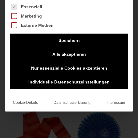
Es folgt eine Liste der Service-Gruppen, für die eine Einwilligung
Essenziell
Marketing
Externe Medien
Speichern
Schiedsrichterpfeife,silber
Alle akzeptieren
5,99
€
Nur essenzielle Cookies akzeptieren
inkl. MwSt.
Individuelle Datenschutzeinstellungen
zzgl.
Versandkosten
Cookie-Details
Datenschutzerklärung
Impressum