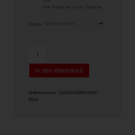
hole
dein Artikel bei uns im Shop ab.
Größe
MADEIRA
AIR
18
In den Warenkorb
Unisex
hikking
Menge
Artikelnummer:
1112031/5054 5054-
5054