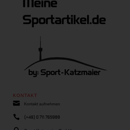
KONTAKT

Kontakt aufnehmen

(+49) 0 711 765989