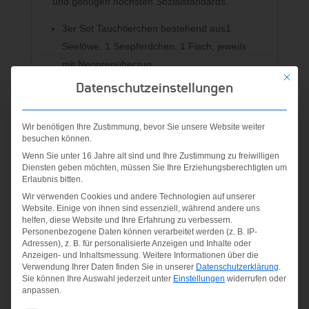
und genügen höchsten Sozialstandards.
3er Set Tauchtierchen bestehend aus1
Seelöwe, 1 Seepferdchen, 1 Fisch, jeweils
mit Neoprenüberzug
Mit die
Die Tauchtiere sind sandgefüllt, haben
Datenschutzeinstellungen
Schaumstoff im Kopf und stehen dadurch
auf dem Grund, somit auch für kleinere
Wir benötigen Ihre Zustimmung, bevor Sie unsere Website weiter
Kinder leicht zu Greifen
besuchen können.
Gute Verarbeitung, angenehm zu Greifen
Wenn Sie unter 16 Jahre alt sind und Ihre Zustimmung zu freiwilligen
Diensten geben möchten, müssen Sie Ihre Erziehungsberechtigten um
und perfekt für das Ausdauertraining im
Erlaubnis bitten.
Wasser
Wir verwenden Cookies und andere Technologien auf unserer
Wasser- und lichtbeständig. Die leuchtenden
Website. Einige von ihnen sind essenziell, während andere uns
helfen, diese Website und Ihre Erfahrung zu verbessern.
Farben sorgen für gute Sichtbarkeit im
Personenbezogene Daten können verarbeitet werden (z. B. IP-
Wasser
Adressen), z. B. für personalisierte Anzeigen und Inhalte oder
Anzeigen- und Inhaltsmessung.
Weitere Informationen über die
Die Schwimm- und Tauchtiere von Schildkröt
Verwendung Ihrer Daten finden Sie in unserer
Datenschutzerklärung
.
bieten das ideale Ausdauertraining im
Sie können Ihre Auswahl jederzeit unter
Einstellungen
widerrufen oder
anpassen.
Wasser