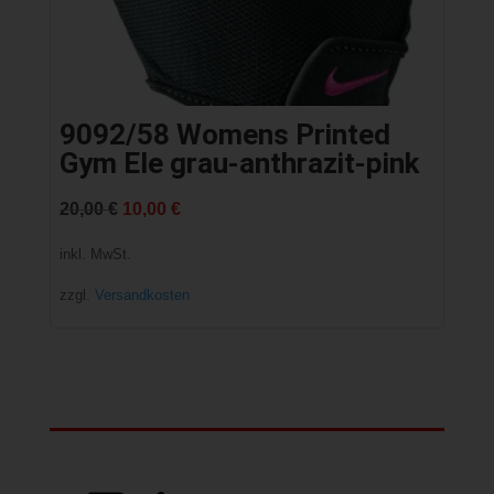
9092/58 Womens Printed
Gym Ele grau-anthrazit-pink
Ursprünglicher
Aktueller
20,00
€
10,00
€
Preis
Preis
inkl. MwSt.
war:
ist:
zzgl.
Versandkosten
20,00 €
10,00 €.