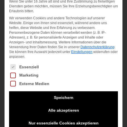
Wenn Sie unter 16 Jahre alt sind und Ihre Zustimmung zu freiwilligen
Diensten geben möchten, müssen Sie Ihre Erziehungsberechtigten um
Erlaubnis bitten.
Wir verwenden Cookies und andere Technologien auf unserer
Angebot!
Website. Einige von ihnen sind essenziell, während andere uns
helfen, diese Website und Ihre Erfahrung zu verbessern.
Personenbezogene Daten können verarbeitet werden (z. B. IP-
Adressen), z. B. für personalisierte Anzeigen und Inhalte oder
Anzeigen- und Inhaltsmessung.
Weitere Informationen über die
Verwendung Ihrer Daten finden Sie in unserer
Datenschutzerklärung
.
Sie können Ihre Auswahl jederzeit unter
Einstellungen
widerrufen oder
anpassen.
Es folgt eine Liste der Service-Gruppen, für die eine Einwilligung
Essenziell
Marketing
Externe Medien
Speichern
Alle akzeptieren
G NK DRY SHORT
Nur essenzielle Cookies akzeptieren