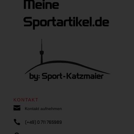
KONTAKT

Kontakt aufnehmen

(+49) 0 711 765989