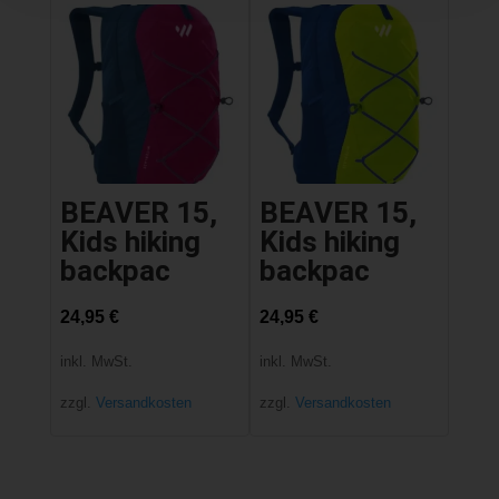
BEAVER 15,
BEAVER 15,
Kids hiking
Kids hiking
backpac
backpac
24,95
€
24,95
€
inkl. MwSt.
inkl. MwSt.
zzgl.
Versandkosten
zzgl.
Versandkosten