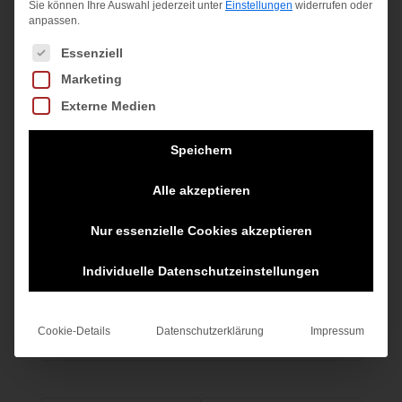
Sie können Ihre Auswahl jederzeit unter
Einstellungen
widerrufen oder
anpassen.
Es folgt eine Liste der Service-Gruppen, für die eine Einwilligung
Essenziell
Marketing
Externe Medien
Speichern
Alle akzeptieren
Ballpumpe,schwarz
Nur essenzielle Cookies akzeptieren
11,95
€
Individuelle Datenschutzeinstellungen
inkl. MwSt.
Cookie-Details
Datenschutzerklärung
Impressum
zzgl.
Versandkosten