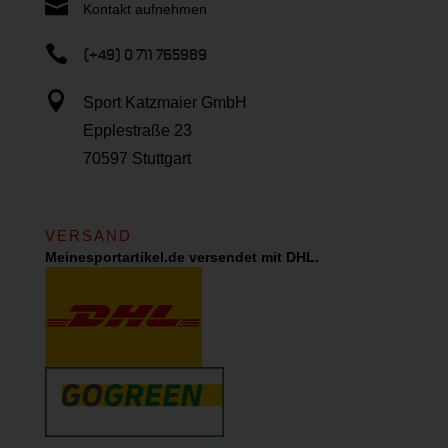

Kontakt aufnehmen

(+49) 0 711 765989

Sport Katzmaier GmbH
Epplestraße 23
70597 Stuttgart
VERSAND
Meinesportartikel.de versendet mit DHL.