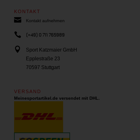
KONTAKT

Kontakt aufnehmen

(+49) 0 711 765989

Sport Katzmaier GmbH
Epplestraße 23
70597 Stuttgart
VERSAND
Meinesportartikel.de versendet mit DHL.