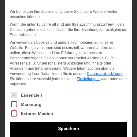
Wir benötigen Ihre Zustimmung, bevor Sie unsere Website weiter
besuchen können.
Wenn Sie unter 16 Jahre alt sind und Ihre Zustimmung zu freiwilligen
Diensten geben möchten, müssen Sie Ihre Erziehungsberechtigten um
Erlaubnis bitten.
Wir verwenden Cookies und andere Technologien auf unserer
Website. Einige von ihnen sind essenziell, während andere uns
helfen, diese Website und Ihre Erfahrung zu verbessern.
Personenbezogene Daten können verarbeitet werden (z. B. IP-
Badminton
Super Grap
Adressen), z. B. für personalisierte Anzeigen und Inhalte oder
Netz
AC 102
Anzeigen- und Inhaltsmessung.
Weitere Informationen über die
Verwendung Ihrer Daten finden Sie in unserer
Datenschutzerklärung
.
Sie können Ihre Auswahl jederzeit unter
Einstellungen
widerrufen oder
29,95
€
9,90
€
anpassen.
Es folgt eine Liste der Service-Gruppen, für die eine Einwilligung
Essenziell
inkl. MwSt.
inkl. MwSt.
Marketing
zzgl.
Versandkosten
zzgl.
Versandkosten
Externe Medien
Speichern