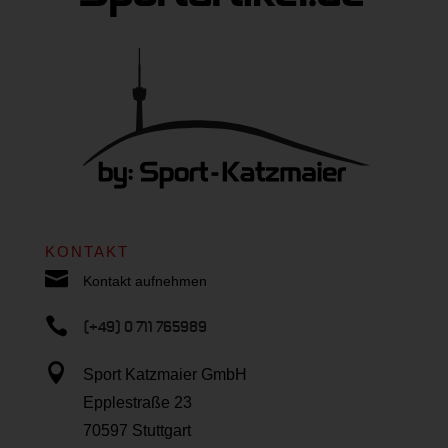
KONTAKT

Kontakt aufnehmen

(+49) 0 711 765989

Sport Katzmaier GmbH
Epplestraße 23
70597 Stuttgart