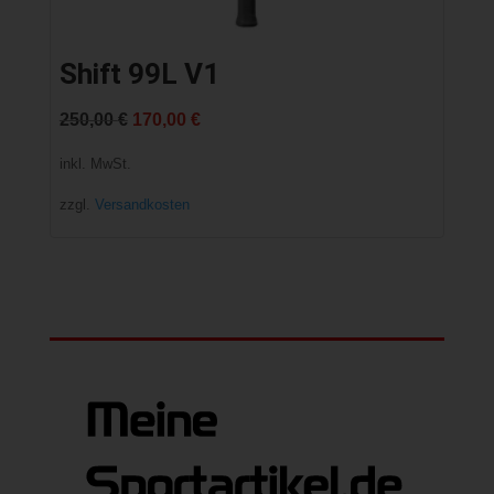
Shift 99L V1
Ursprünglicher
Aktueller
250,00
€
170,00
€
Preis
Preis
inkl. MwSt.
war:
ist:
zzgl.
Versandkosten
250,00 €
170,00 €.