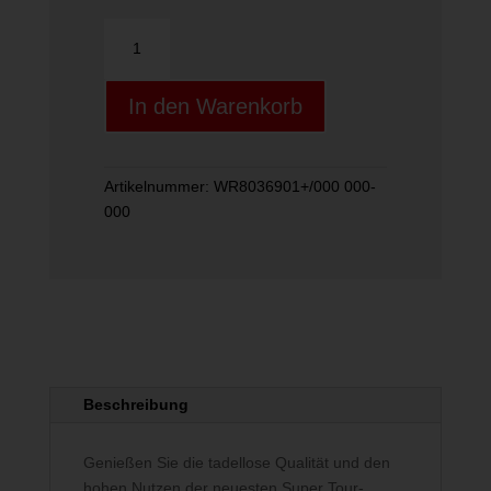
SUPER
TOUR
WILSON
In den Warenkorb
RED
BACKPACK
Menge
Artikelnummer:
WR8036901+/000 000-
000
Beschreibung
Genießen Sie die tadellose Qualität und den
hohen Nutzen der neuesten Super Tour-