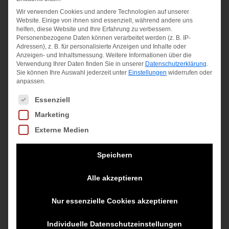
Material:
Wir verwenden Cookies und andere Technologien auf unserer
Website. Einige von ihnen sind essenziell, während andere uns
Polyester
helfen, diese Website und Ihre Erfahrung zu verbessern.
Personenbezogene Daten können verarbeitet werden (z. B. IP-
Adressen), z. B. für personalisierte Anzeigen und Inhalte oder
Anzeigen- und Inhaltsmessung.
Weitere Informationen über die
Ähnliche Produkte
Verwendung Ihrer Daten finden Sie in unserer
Datenschutzerklärung
.
Sie können Ihre Auswahl jederzeit unter
Einstellungen
widerrufen oder
anpassen.
Angebot!
Angebot!
Es folgt eine Liste der Service-Gruppen, für die eine Einwilligung
Essenziell
Marketing
Externe Medien
ULTRA
RUSH
REVOLVE
Speichern
100
PRO JR
17 WH
V4.0
L
Alle akzeptieren
25,95
€
Ursprünglicher
Ursprünglicher
240,00
€
70,00
€
Nur essenzielle Cookies akzeptieren
inkl. MwSt.
Preis
Aktueller
Preis
Aktueller
190,00
€
63,00
€
Individuelle Datenschutzeinstellungen
war:
Preis
war:
Preis
zzgl.