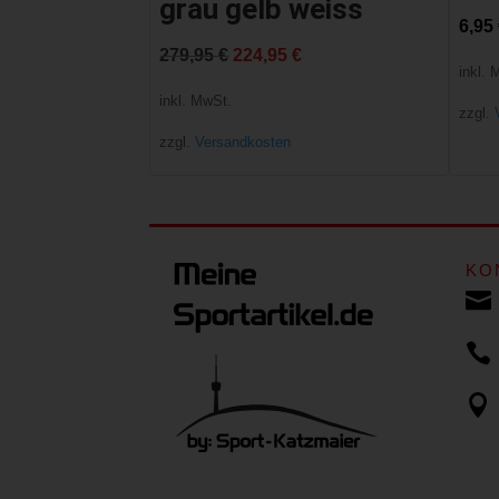
grau gelb weiss
6,95
Ursprünglicher
Aktueller
279,95
€
224,95
€
inkl. 
Preis
Preis
inkl. MwSt.
zzgl.
war:
ist:
zzgl.
Versandkosten
279,95 €
224,95 €.
KO


