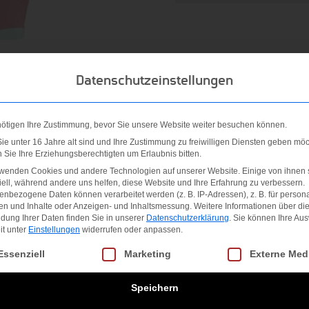
Datenschutzeinstellungen
nötigen Ihre Zustimmung, bevor Sie unsere Website weiter besuchen können.
e unter 16 Jahre alt sind und Ihre Zustimmung zu freiwilligen Diensten geben möc
Sie Ihre Erziehungsberechtigten um Erlaubnis bitten.
wertiges, ärmelloses Tennistop, das für optimale Atmungsakti
rwenden Cookies und andere Technologien auf unserer Website. Einige von ihnen 
elt wurde. Das leichte Material transportiert Feuchtigkeit zuv
ell, während andere uns helfen, diese Website und Ihre Erfahrung zu verbessern.
nbezogene Daten können verarbeitet werden (z. B. IP-Adressen), z. B. für persona
eibst. Mit seinem sportlichen Schnitt und der komfortablen Pa
en und Inhalte oder Anzeigen- und Inhaltsmessung.
Weitere Informationen über di
dung Ihrer Daten finden Sie in unserer
Datenschutzerklärung
.
Sie können Ihre Au
ches Tragegefühl ? ideal für ambitionierte Tennisspielerinnen.
it unter
Einstellungen
widerrufen oder anpassen.
gt eine Liste der Service-Gruppen, für die eine Einwilligung erteilt we
Essenziell
Marketing
Externe Med
Passform
Speichern