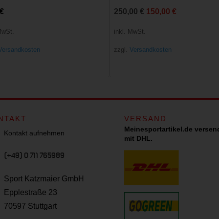
Ursprünglicher
Aktueller
€
250,00
€
150,00
€
Preis
Preis
MwSt.
inkl. MwSt.
war:
ist:
Versandkosten
zzgl.
Versandkosten
250,00 €
150,00 €.
NTAKT
VERSAND
Meinesportartikel.de versen
Kontakt aufnehmen
mit DHL.
(+49) 0 711 765989
Sport Katzmaier GmbH
Epplestraße 23
70597 Stuttgart