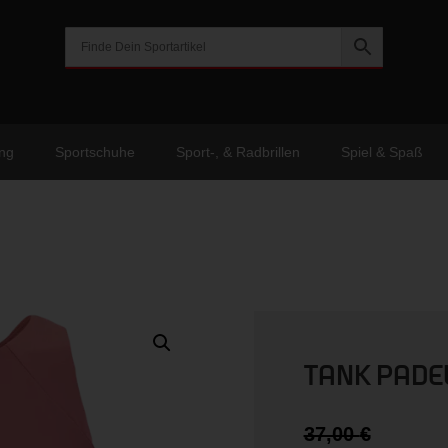
ng
Sportschuhe
Sport-, & Radbrillen
Spiel & Spaß
TANK PADE
Urspr
37,00
€
Preis