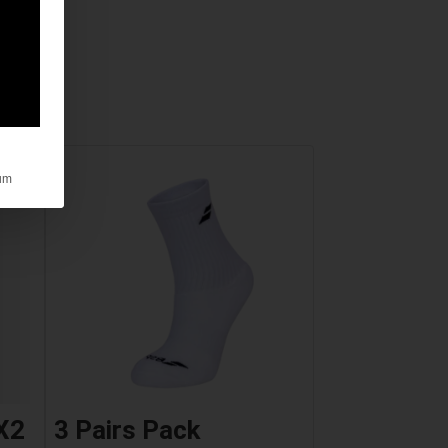
um
X2
3 Pairs Pack