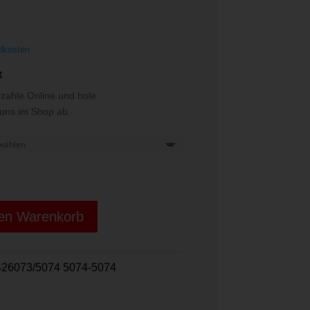
€
dkosten
t
ezahle Online und hole
i uns im Shop ab.
den Warenkorb
26073/5074 5074-5074