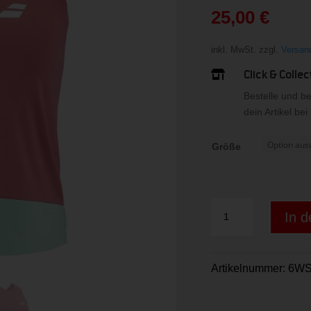
war:
25,00
€
37,00 
Aktueller
Preis
inkl. MwSt.
zzgl.
Versan
ist:
Click & Collec

25,00 €.
Bestelle und b
dein Artikel be
Größe
TANK
In 
PADEL
Menge
Artikelnummer:
6WS