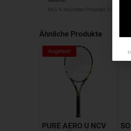
Material:
94,5 % recyceltes Polyester, 5,5 % Elas
Ähnliche Produkte
Angebot!
C
PURE AERO U NCV
SO