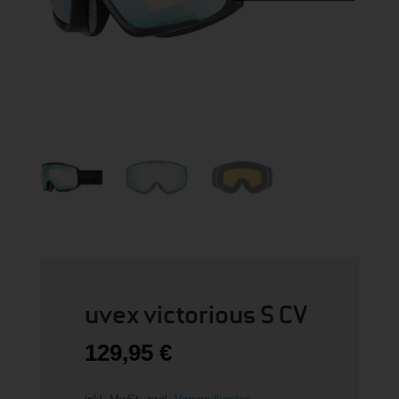
uvex victorious S CV
129,95
€