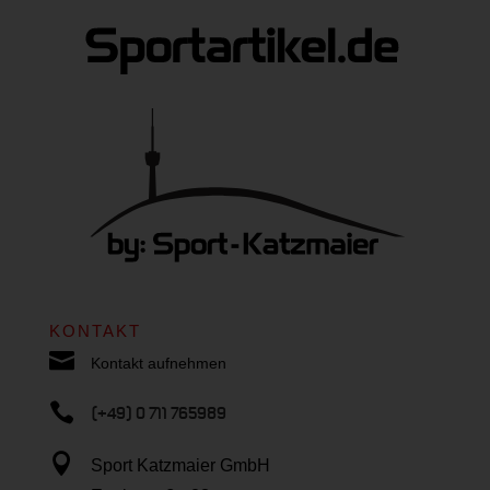
KONTAKT

Kontakt aufnehmen

(+49) 0 711 765989

Sport Katzmaier GmbH