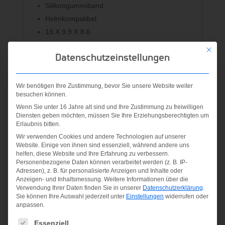
Silikongummiband
Helmkompatibel
19 X 9.9 X 8.6
Mit die
Material:
Datenschutzeinstellungen
Polyester (PES);Polyurethane (PU)
Wir benötigen Ihre Zustimmung, bevor Sie unsere Website weiter
besuchen können.
Ähnliche Produkte
Wenn Sie unter 16 Jahre alt sind und Ihre Zustimmung zu freiwilligen
Diensten geben möchten, müssen Sie Ihre Erziehungsberechtigten um
Erlaubnis bitten.
Wir verwenden Cookies und andere Technologien auf unserer
Website. Einige von ihnen sind essenziell, während andere uns
helfen, diese Website und Ihre Erfahrung zu verbessern.
Personenbezogene Daten können verarbeitet werden (z. B. IP-
Adressen), z. B. für personalisierte Anzeigen und Inhalte oder
Anzeigen- und Inhaltsmessung.
Weitere Informationen über die
uvex
uvex
Verwendung Ihrer Daten finden Sie in unserer
Datenschutzerklärung
.
viti
rocket
uvex
Sie können Ihre Auswahl jederzeit unter
Einstellungen
widerrufen oder
anpassen.
jr visor
resolution
89,95
€
Es folgt eine Liste der Service-Gruppen, für die eine Einwilligung
SL
Essenziell