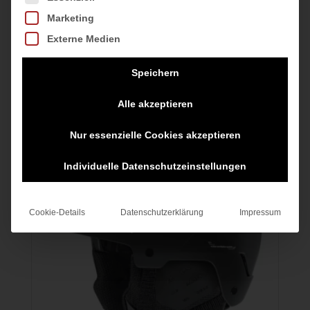
149,95
€
Marketing
inkl. MwSt.
129,95
€
Externe Medien
inkl. MwSt.
zzgl.
inkl. MwSt.
Versandkosten
zzgl.
Speichern
Versandkosten
zzgl.
Versandkosten
Alle akzeptieren
Nur essenzielle Cookies akzeptieren
Individuelle Datenschutzeinstellungen
Cookie-Details
Datenschutzerklärung
Impressum