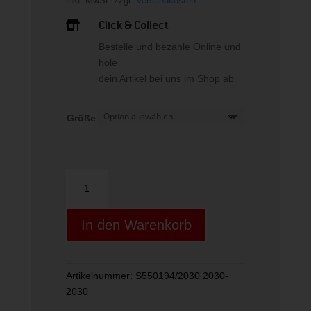
inkl. MwSt.
zzgl.
Versandkosten
Click & Collect

Bestelle und bezahle Online und
hole
dein Artikel bei uns im Shop ab.
Größe
uvex
victorious
S
In den Warenkorb
CV
Menge
Artikelnummer:
S550194/2030 2030-
2030