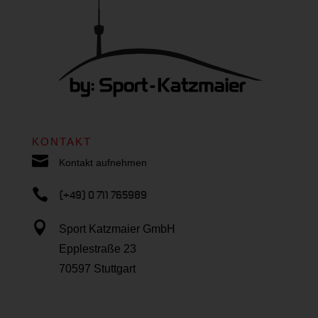
KONTAKT

Kontakt aufnehmen

(+49) 0 711 765989

Sport Katzmaier GmbH
Epplestraße 23
70597 Stuttgart