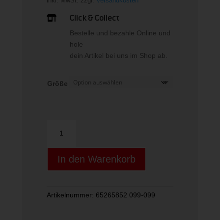
inkl. MwSt.
zzgl.
Versandkosten
Click & Collect

Bestelle und bezahle Online und
hole
dein Artikel bei uns im Shop ab.
Größe
WCR
Lite
SL
In den Warenkorb
3D
Menge
Artikelnummer:
65265852 099-099