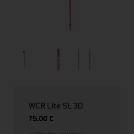
WCR Lite SL 3D
75,00
€