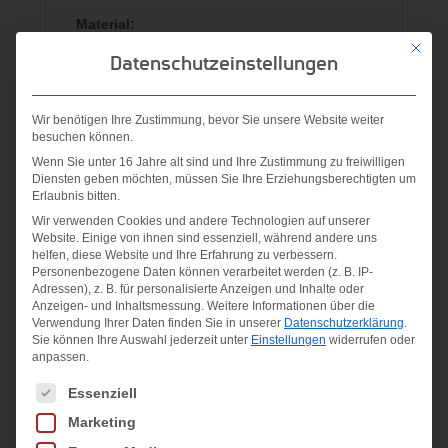
Material:
Aluminium (HTS 6.5)
Mit die
Datenschutzeinstellungen
Ähnliche Produkte
Wir benötigen Ihre Zustimmung, bevor Sie unsere Website weiter
besuchen können.
Wenn Sie unter 16 Jahre alt sind und Ihre Zustimmung zu freiwilligen
Diensten geben möchten, müssen Sie Ihre Erziehungsberechtigten um
Erlaubnis bitten.
Wir verwenden Cookies und andere Technologien auf unserer
Website. Einige von ihnen sind essenziell, während andere uns
helfen, diese Website und Ihre Erfahrung zu verbessern.
Personenbezogene Daten können verarbeitet werden (z. B. IP-
Rider
PRC
Spitfire
Adressen), z. B. für personalisierte Anzeigen und Inhalte oder
Anzeigen- und Inhaltsmessung.
Weitere Informationen über die
700
Lite S
Verwendung Ihrer Daten finden Sie in unserer
Datenschutzerklärung
.
19,95
€
Sie können Ihre Auswahl jederzeit unter
Einstellungen
widerrufen oder
anpassen.
99,95
€
39,95
€
inkl. MwSt.
Es folgt eine Liste der Service-Gruppen, für die eine Einwilligung
Essenziell
inkl. MwSt.
inkl. MwSt.
zzgl.
Marketing
Versandkosten
zzgl.
zzgl.