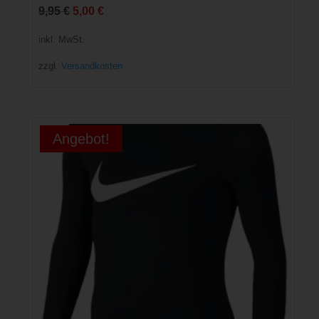
Ursprünglicher
Aktueller
9,95
€
5,00
€
Preis
Preis
inkl. MwSt.
war:
ist:
zzgl.
Versandkosten
9,95 €
5,00 €.
Angebot!