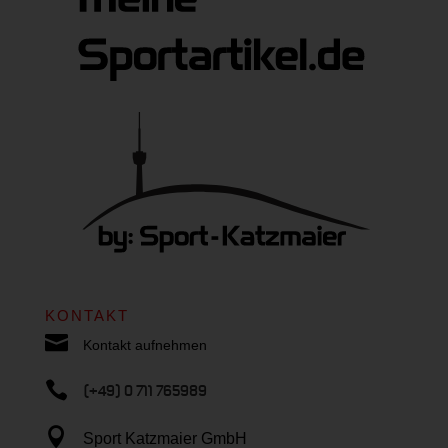
KONTAKT

Kontakt aufnehmen

(+49) 0 711 765989

Sport Katzmaier GmbH