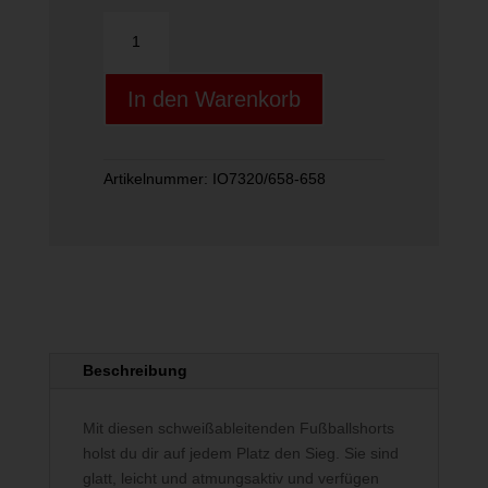
Nike
Academy+
Big
In den Warenkorb
Kids"
Dri-
FI
Menge
Artikelnummer:
IO7320/658-658
Beschreibung
Mit diesen schweißableitenden Fußballshorts
holst du dir auf jedem Platz den Sieg. Sie sind
glatt, leicht und atmungsaktiv und verfügen