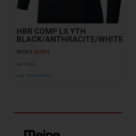
HBR COMP LS YTH
BLACK/ANTHRACITE/WHITE
Ursprünglicher
Aktueller
30,00
€
15,00
€
Preis
Preis
inkl. MwSt.
war:
ist:
zzgl.
Versandkosten
30,00 €
15,00 €.