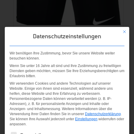
M NP SHORT schwarz
Mit die
Datenschutzeinstellungen
25,00
€
Wir benötigen Ihre Zustimmung, bevor Sie unsere Website weiter
inkl. MwSt.
besuchen können.
Wenn Sie unter 16 Jahre alt sind und Ihre Zustimmung zu freiwilligen
zzgl.
Versandkosten
Diensten geben möchten, müssen Sie Ihre Erziehungsberechtigten um
Erlaubnis bitten.
Wir verwenden Cookies und andere Technologien auf unserer
Website. Einige von ihnen sind essenziell, während andere uns
helfen, diese Website und Ihre Erfahrung zu verbessern.
Angebot!
Personenbezogene Daten können verarbeitet werden (z. B. IP-
Adressen), z. B. für personalisierte Anzeigen und Inhalte oder
Anzeigen- und Inhaltsmessung.
Weitere Informationen über die
Verwendung Ihrer Daten finden Sie in unserer
Datenschutzerklärung
.
Sie können Ihre Auswahl jederzeit unter
Einstellungen
widerrufen oder
anpassen.
Es folgt eine Liste der Service-Gruppen, für die eine Einwilligung