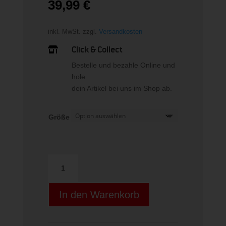
39,99
€
inkl. MwSt.
zzgl.
Versandkosten
Click & Collect

Bestelle und bezahle Online und
hole
dein Artikel bei uns im Shop ab.
Größe
NIKE
AIR
ESSENTIAL
In den Warenkorb
BIG
KIDS'
(