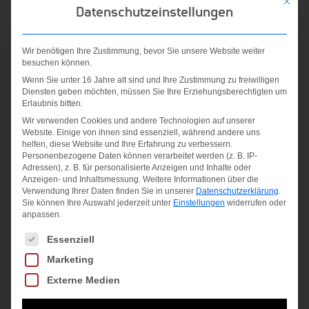
Mit die
Datenschutzeinstellungen
B NP
U NK
Wir benötigen Ihre Zustimmung, bevor Sie unsere Website weiter
9038/139
SHORT
DRY
besuchen können.
Lean Arm
BLACK
LTWT
Wenn Sie unter 16 Jahre alt sind und Ihre Zustimmung zu freiwilligen
Band
Diensten geben möchten, müssen Sie Ihre Erziehungsberechtigten um
QTR
Erlaubnis bitten.
Ursprünglicher
25,00
€
schwarz-
3PR
Wir verwenden Cookies und andere Technologien auf unserer
silber
Preis
Aktueller
12,00
€
Website. Einige von ihnen sind essenziell, während andere uns
schwarz
helfen, diese Website und Ihre Erfahrung zu verbessern.
war:
Preis
Personenbezogene Daten können verarbeitet werden (z. B. IP-
inkl. MwSt.
25,00
€
15,00
€
Adressen), z. B. für personalisierte Anzeigen und Inhalte oder
25,00 €
ist:
Anzeigen- und Inhaltsmessung.
Weitere Informationen über die
zzgl.
inkl. MwSt.
Verwendung Ihrer Daten finden Sie in unserer
Datenschutzerklärung
.
inkl. MwSt.
12,00 €.
Versandkosten
Sie können Ihre Auswahl jederzeit unter
Einstellungen
widerrufen oder
anpassen.
zzgl.
zzgl.
Versandkosten
Es folgt eine Liste der Service-Gruppen, für die eine Einwilligung
Essenziell
Versandkosten
Marketing
Externe Medien