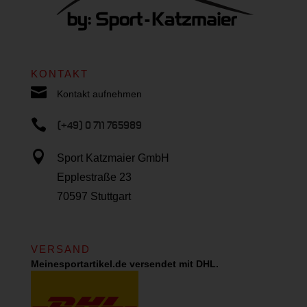
KONTAKT

Kontakt aufnehmen

(+49) 0 711 765989

Sport Katzmaier GmbH
Epplestraße 23
70597 Stuttgart
VERSAND
Meinesportartikel.de versendet mit DHL.