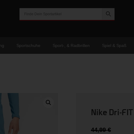
ng
Sportschuhe
Sport-, & Radbrillen
Spiel & Spaß
Nike Dri-FI
Urspr
44,99
€
Preis