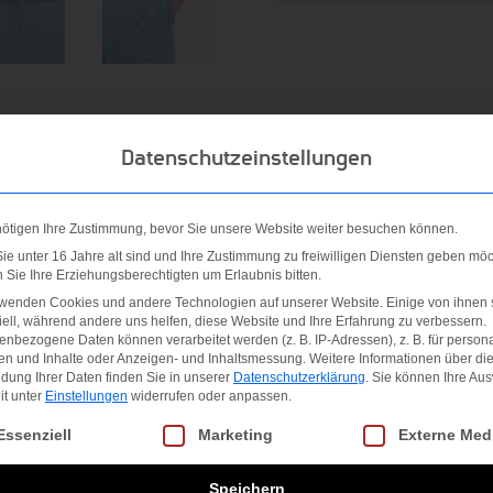
Datenschutzeinstellungen
nötigen Ihre Zustimmung, bevor Sie unsere Website weiter besuchen können.
e unter 16 Jahre alt sind und Ihre Zustimmung zu freiwilligen Diensten geben möc
Sie Ihre Erziehungsberechtigten um Erlaubnis bitten.
rwenden Cookies und andere Technologien auf unserer Website. Einige von ihnen 
ell, während andere uns helfen, diese Website und Ihre Erfahrung zu verbessern.
nbezogene Daten können verarbeitet werden (z. B. IP-Adressen), z. B. für persona
en und Inhalte oder Anzeigen- und Inhaltsmessung.
Weitere Informationen über di
dung Ihrer Daten finden Sie in unserer
Datenschutzerklärung
.
Sie können Ihre Au
it unter
Einstellungen
widerrufen oder anpassen.
Hose bist du nicht nur für das Training bestens ausgestattet. S
gt eine Liste der Service-Gruppen, für die eine Einwilligung erteilt we
Essenziell
Marketing
Externe Med
n Tragekomfort bei deinen Drills. Außerdem hat sie Reißversch
t.
Speichern