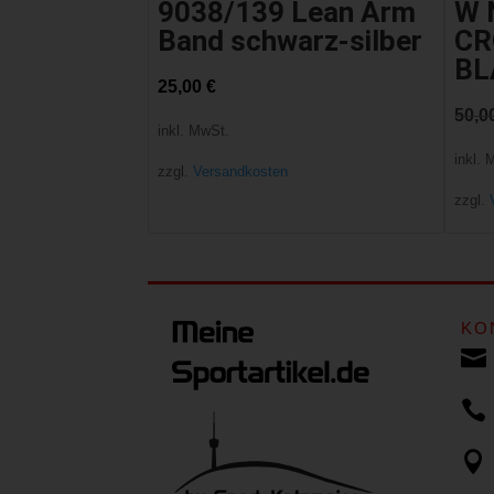
9038/139 Lean Arm
W 
Band schwarz-silber
CR
BL
25,00
€
50,0
inkl. MwSt.
inkl. 
zzgl.
Versandkosten
zzgl.
KO


