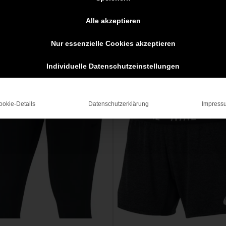
Alle akzeptieren
Nur essenzielle Cookies akzeptieren
Individuelle Datenschutzeinstellungen
ngebot!
Angebot!
ookie-Details
Datenschutzerklärung
Impress