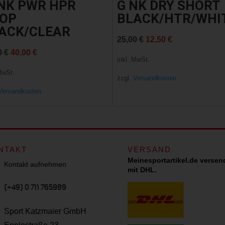
NK PWR HPR
G NK DRY SHORT
OP
BLACK/HTR/WHI
ACK/CLEAR
Ursprünglicher
Aktueller
25,00
€
12,50
€
Ursprünglicher
Aktueller
0
€
40,00
€
Preis
Preis
inkl. MwSt.
Preis
Preis
war:
ist:
MwSt.
zzgl.
Versandkosten
war:
ist:
25,00 €
12,50 €.
Versandkosten
50,00 €
40,00 €.
NTAKT
VERSAND
Meinesportartikel.de versen
Kontakt aufnehmen
mit DHL.
(+49) 0 711 765989
Sport Katzmaier GmbH