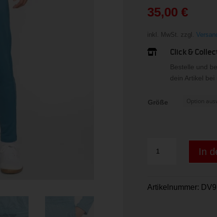
war:
35,00
€
44,99 
Aktueller
Preis
inkl. MwSt.
zzgl.
Versan
ist:
Click & Collec

35,00 €.
Bestelle und b
dein Artikel be
Größe
Nike
In 
Dri-
FIT
Academy
Artikelnummer:
DV9
Men"s
Dri
Menge