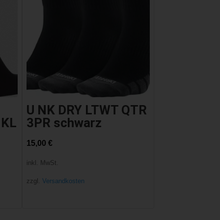
U NK DRY LTWT QTR
NKL
3PR schwarz
15,00
€
inkl. MwSt.
zzgl.
Versandkosten