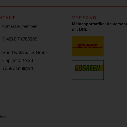
NTAKT
VERSAND
Meinesportartikel.de versen
Kontakt aufnehmen
mit DHL.
(+49) 0 711 765989
Sport Katzmaier GmbH
Epplestraße 23
70597 Stuttgart
lten.