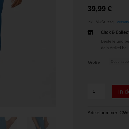
39,99
€
inkl. MwSt.
zzgl.
Versan
Click & Collec

Bestelle und b
dein Artikel be
Größe
NIKE
In 
DRI-
FIT
ACADEMY
Artikelnummer:
CW6
MEN'S
SOC
DK