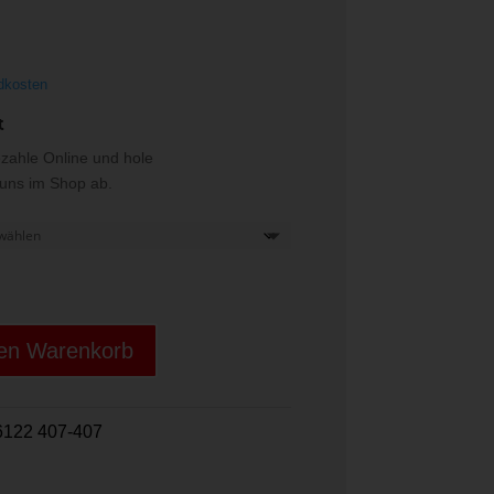
dkosten
t
ezahle Online und hole
i uns im Shop ab.
den Warenkorb
122 407-407