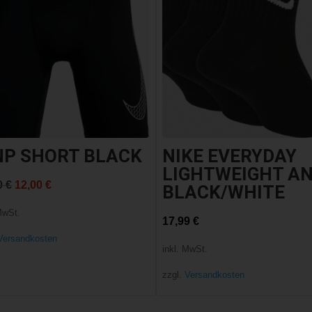
NP SHORT BLACK
NIKE EVERYDAY
LIGHTWEIGHT A
Ursprünglicher
Aktueller
0
€
12,00
€
BLACK/WHITE
Preis
Preis
MwSt.
17,99
€
war:
ist:
Versandkosten
inkl. MwSt.
25,00 €
12,00 €.
zzgl.
Versandkosten