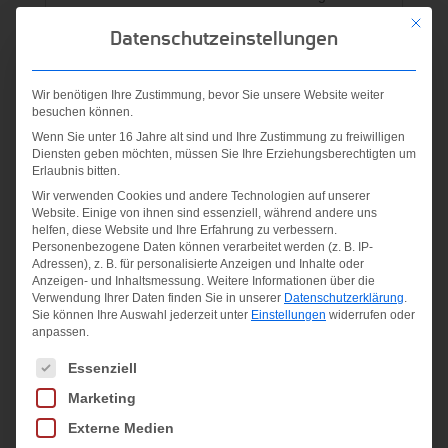
Ohne Innenslip
Mit die
Datenschutzeinstellungen
Material:
Polyester-Interlock; 100 % Polyester
Wir benötigen Ihre Zustimmung, bevor Sie unsere Website weiter
besuchen können.
Wenn Sie unter 16 Jahre alt sind und Ihre Zustimmung zu freiwilligen
Diensten geben möchten, müssen Sie Ihre Erziehungsberechtigten um
Ähnliche Produkte
Erlaubnis bitten.
Wir verwenden Cookies und andere Technologien auf unserer
Website. Einige von ihnen sind essenziell, während andere uns
Angebot!
Angebot!
helfen, diese Website und Ihre Erfahrung zu verbessern.
Personenbezogene Daten können verarbeitet werden (z. B. IP-
Adressen), z. B. für personalisierte Anzeigen und Inhalte oder
Anzeigen- und Inhaltsmessung.
Weitere Informationen über die
Verwendung Ihrer Daten finden Sie in unserer
Datenschutzerklärung
.
Sie können Ihre Auswahl jederzeit unter
Einstellungen
widerrufen oder
anpassen.
Es folgt eine Liste der Service-Gruppen, für die eine Einwilligung
Essenziell
Trikot Iconic
Trikot Iconic
Marketing
KA
KA
Externe Medien