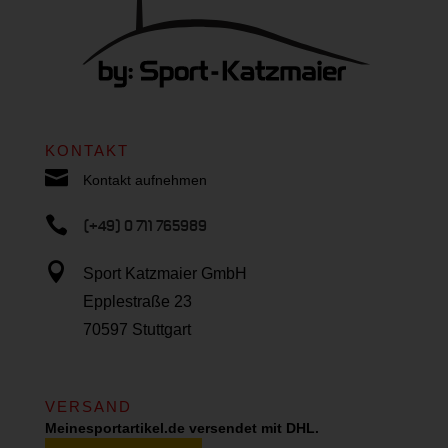
KONTAKT

Kontakt aufnehmen

(+49) 0 711 765989

Sport Katzmaier GmbH
Epplestraße 23
70597 Stuttgart
VERSAND
Meinesportartikel.de versendet mit DHL.