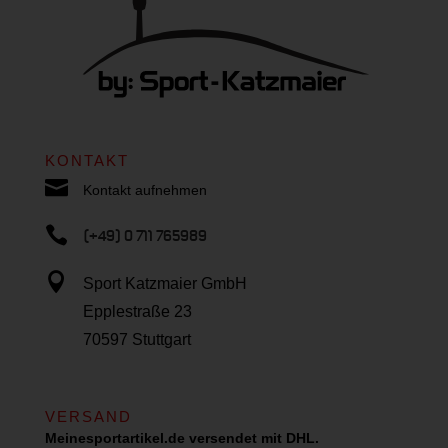
KONTAKT

Kontakt aufnehmen

(+49) 0 711 765989

Sport Katzmaier GmbH
Epplestraße 23
70597 Stuttgart
VERSAND
Meinesportartikel.de versendet mit DHL.