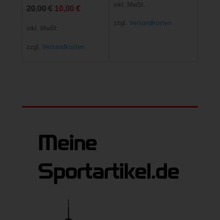
Preis
Preis
inkl. MwSt.
Ursprünglicher
Aktueller
20,00
€
10,00
€
war:
ist:
zzgl.
Versandkosten
Preis
Preis
inkl. MwSt.
30,00 €
15,00 €.
war:
ist:
zzgl.
Versandkosten
20,00 €
10,00 €.