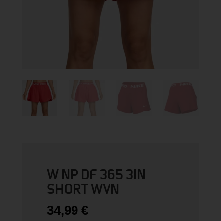
W NP DF 365 3IN
SHORT WVN
34,99
€