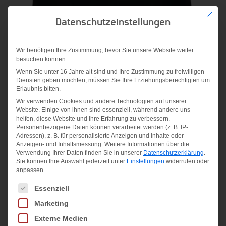
Mit die
Datenschutzeinstellungen
Wir benötigen Ihre Zustimmung, bevor Sie unsere Website weiter
besuchen können.
Wenn Sie unter 16 Jahre alt sind und Ihre Zustimmung zu freiwilligen
Diensten geben möchten, müssen Sie Ihre Erziehungsberechtigten um
Erlaubnis bitten.
Wir verwenden Cookies und andere Technologien auf unserer
M NP SHORT schwarz
Website. Einige von ihnen sind essenziell, während andere uns
helfen, diese Website und Ihre Erfahrung zu verbessern.
Personenbezogene Daten können verarbeitet werden (z. B. IP-
25,00
€
Adressen), z. B. für personalisierte Anzeigen und Inhalte oder
Anzeigen- und Inhaltsmessung.
Weitere Informationen über die
inkl. MwSt.
Verwendung Ihrer Daten finden Sie in unserer
Datenschutzerklärung
.
Sie können Ihre Auswahl jederzeit unter
Einstellungen
widerrufen oder
zzgl.
Versandkosten
anpassen.
Es folgt eine Liste der Service-Gruppen, für die eine Einwilligung
Essenziell
Marketing
Externe Medien