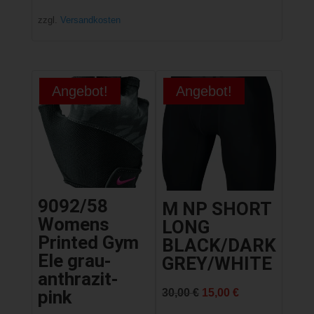
zzgl.
Versandkosten
Angebot!
Angebot!
9092/58
M NP SHORT
Womens
LONG
Printed Gym
BLACK/DARK
Ele grau-
GREY/WHITE
anthrazit-
Ursprünglicher
Aktueller
30,00
€
15,00
€
pink