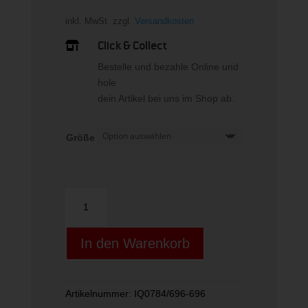
inkl. MwSt.
zzgl.
Versandkosten
Click & Collect

Bestelle und bezahle Online und
hole
dein Artikel bei uns im Shop ab.
Größe
W
NP
DF
In den Warenkorb
365
3IN
SHORT
WVN
Artikelnummer:
IQ0784/696-696
Menge