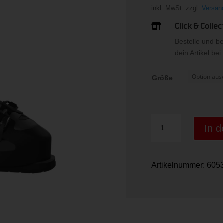
inkl. MwSt.
zzgl.
Versan
Click & Collec

Bestelle und b
dein Artikel be
Größe
EDGE
In 
100
HV
BLACK-
Artikelnummer:
6053
WHITE
Menge