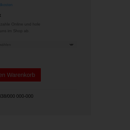
dkosten
t
ezahle Online und hole
i uns im Shop ab.
den Warenkorb
38/000 000-000