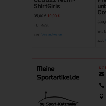
CLUB22TechT-
Pr
ShirtGirls
un
Co
Ursprünglicher
Aktueller
35,00
€
10,00
€
300,
Preis
Preis
inkl. MwSt.
war:
ist:
inkl. 
zzgl.
Versandkosten
35,00 €
10,00 €.
zzgl.
KO


