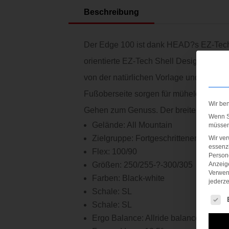
Beschreibung
Der Edge 100 ist dank HEAD?s EZ-Tech 
orientierte EZ-Tech Shell Design biete
von der natürlichen Vorlage und dem Eins
Fußoberseite sorgen für müheloses Eins
Wir be
Gehen zum Genuss. Der breitere 102 mm L
Wenn Si
Gelände: All Mountain
müssen 
Zielgruppe: Fortgeschrittener Anfänge
Wir ve
essenzi
Flex: 100/90
Persone
Anzeig
Größen: 250/255-?-300/305
Verwen
Farben: Black-white
jederze
Schale: SL
Es fol
Schale: SL
Ergo Balance: Allride balance