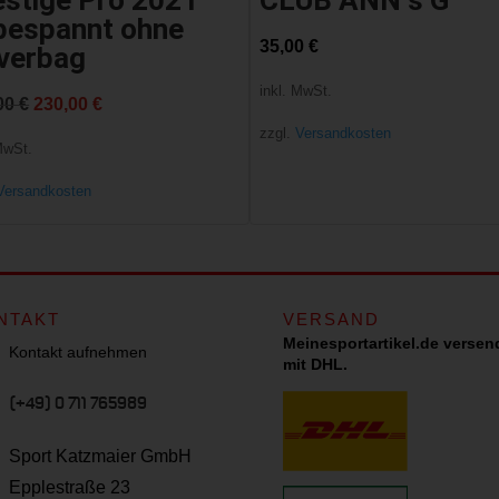
estige Pro 2021
CLUB ANN s G
bespannt ohne
35,00
€
verbag
inkl. MwSt.
Ursprünglicher
Aktueller
00
€
230,00
€
zzgl.
Versandkosten
Preis
Preis
MwSt.
war:
ist:
Versandkosten
300,00 €
230,00 €.
NTAKT
VERSAND
Meinesportartikel.de versen
Kontakt aufnehmen
mit DHL.
(+49) 0 711 765989
Sport Katzmaier GmbH
Epplestraße 23