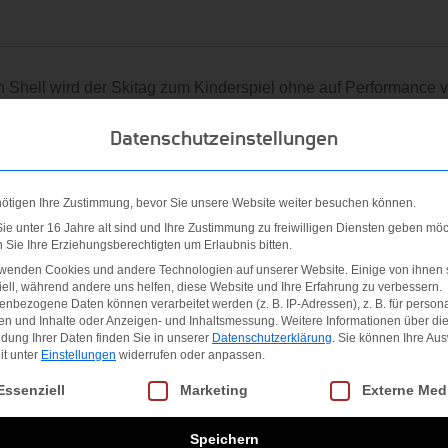
Shell wird der Skitag zum Kinderspiel ohne auf Performance 
t drei Features: EZ-Ski, EZ-On und EZ-Walk. Skifahrer die nach
Datenschutzeinstellungen
atz der richtigen Materialien an den kritischen Stellen profitie
teigen. Der neu entwickelte EZ-Walk erhöht die Bewegungsfrei
nötigen Ihre Zustimmung, bevor Sie unsere Website weiter besuchen können.
eisten und der Perfect Fit Liner, sorgen selbst bei breitem F
e unter 16 Jahre alt sind und Ihre Zustimmung zu freiwilligen Diensten geben möc
Sie Ihre Erziehungsberechtigten um Erlaubnis bitten.
r
rwenden Cookies und andere Technologien auf unserer Website. Einige von ihnen 
ell, während andere uns helfen, diese Website und Ihre Erfahrung zu verbessern.
nbezogene Daten können verarbeitet werden (z. B. IP-Adressen), z. B. für persona
en und Inhalte oder Anzeigen- und Inhaltsmessung.
Weitere Informationen über di
dung Ihrer Daten finden Sie in unserer
Datenschutzerklärung
.
Sie können Ihre Au
it unter
Einstellungen
widerrufen oder anpassen.
gt eine Liste der Service-Gruppen, für die eine Einwilligung erteilt we
Essenziell
Marketing
Externe Med
Speichern