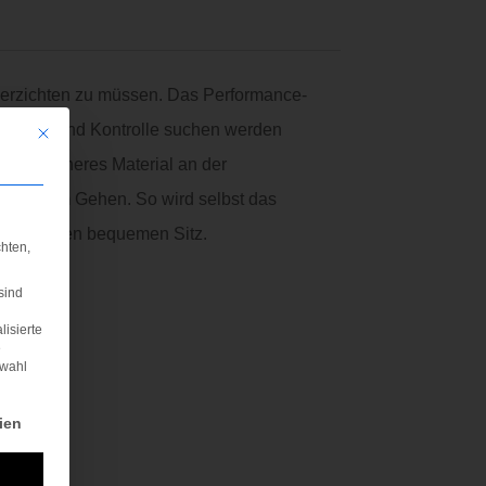
verzichten zu müssen. Das Performance-
 Balance und Kontrolle suchen werden
Mit diesem Button wird der Dialog geschlossen. Seine Funktionalität ist iden
ren. Weicheres Material an der
heit beim Gehen. So wird selbst das
uß für einen bequemen Sitz.
hten,
sind
lisierte
e
swahl
rden kann. Die erste Service-Gruppe ist essenziell und kann nicht abgewä
ien