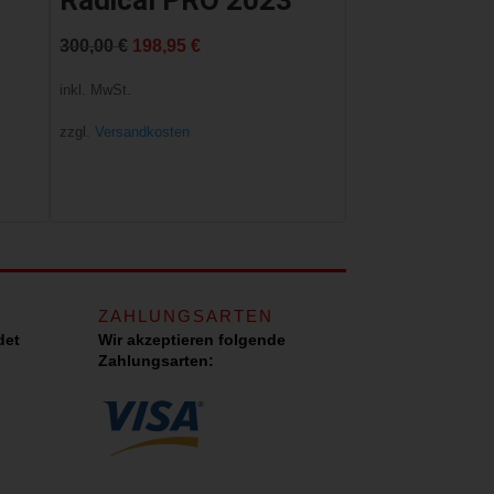
Radical PRO 2023
Ursprünglicher
Aktueller
300,00
€
198,95
€
Preis
Preis
inkl. MwSt.
war:
ist:
zzgl.
Versandkosten
300,00 €
198,95 €.
ZAHLUNGSARTEN
det
Wir akzeptieren folgende
Zahlungsarten: