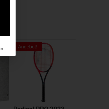
Angebot!
um