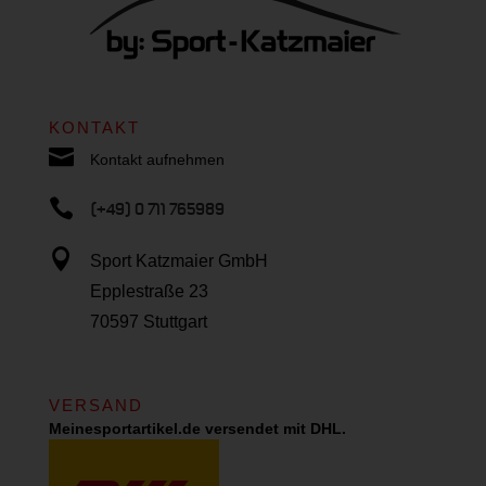
KONTAKT

Kontakt aufnehmen

(+49) 0 711 765989

Sport Katzmaier GmbH
Epplestraße 23
70597 Stuttgart
VERSAND
Meinesportartikel.de versendet mit DHL.