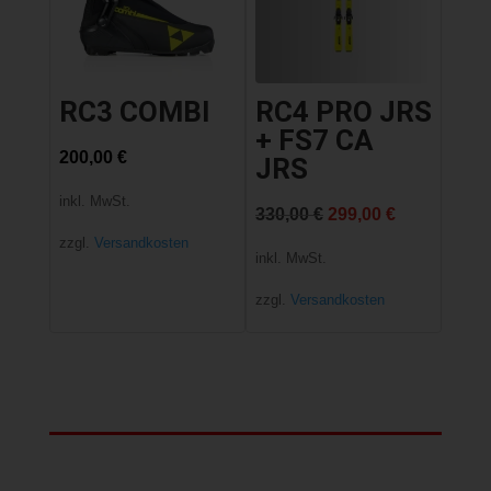
RC3 COMBI
RC4 PRO JRS
+ FS7 CA
200,00
€
JRS
inkl. MwSt.
Ursprünglicher
Aktueller
330,00
€
299,00
€
zzgl.
Versandkosten
Preis
Preis
inkl. MwSt.
war:
ist:
zzgl.
Versandkosten
330,00 €
299,00 €.