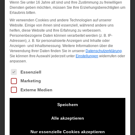
Design mit dem RC4 130 MV BOA. Dieser
Wenn Sie unter 16 Jahre alt sind und Ihre Zustimmung zu freiwilligen
Diensten geben möchten, müssen Sie Ihre Erziehungsberechtigten um
Schuh bietet die ultimative Passform, Kontrolle
Erlaubnis bitten.
und Wärme und ermöglicht es dir, die Pisten
Wir verwenden Cookies und andere Technologien auf unserer
mit Präzisio und Dynamik zu dominieren.
Website. Einige von ihnen sind essenziell, während andere uns
Ungvergleichliche Unterstützung und
helfen, diese Website und Ihre Erfahrung zu verbessern.
Personenbezogene Daten können verarbeitet werden (z. B. IP-
Einzigartige Passform dank des BOA® Fit
Adressen), z. B. für personalisierte Anzeigen und Inhalte oder
Systems Die verstellbaren, leichten
Anzeigen- und Inhaltsmessung.
Weitere Informationen über die
Verwendung Ihrer Daten finden Sie in unserer
Datenschutzerklärung
.
VACUUM Fit®-Schalen maximieren den
Sie können Ihre Auswahl jederzeit unter
Einstellungen
widerrufen oder
anpassen.
Komfort
Schnalle: BOA® H+i1 ALPINE
Es folgt eine Liste der Service-Gruppen, für die eine Einwilligung
Essenziell
Marketing
Externe Medien
Ähnliche Produkte
Speichern
Alle akzeptieren
Nur essenzielle Cookies akzeptieren