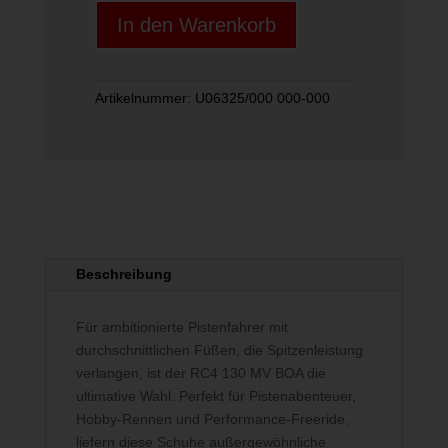
MV
In den Warenkorb
VAC
BOA
YELLOW
Menge
Artikelnummer:
U06325/000 000-000
Beschreibung
Für ambitionierte Pistenfahrer mit
durchschnittlichen Füßen, die Spitzenleistung
verlangen, ist der RC4 130 MV BOA die
ultimative Wahl. Perfekt für Pistenabenteuer,
Hobby-Rennen und Performance-Freeride,
liefern diese Schuhe außergewöhnliche