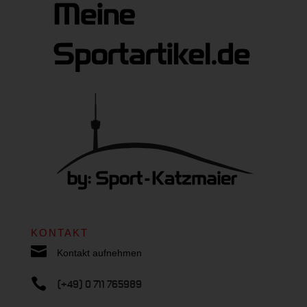
KONTAKT

Kontakt aufnehmen

(+49) 0 711 765989