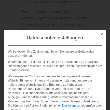
und genügen höchsten Sozialstandards.
Wurfring mit Durchmesser 33cm
Enorme Flugweiten und präzise Flugbahn
Hochwertige Verarbeitung ohne scharfe
Kanten
Mit die
Datenschutzeinstellungen
Farblich sortiert (Rot, Gelb oder Blau). Eine
Farbauswahl ist nicht möglich, der Artikel
kommt je nach Verfügbarkeit
Wir benötigen Ihre Zustimmung, bevor Sie unsere Website weiter
besuchen können.
Inhalt: 1 Wurfring, 33cm
Wenn Sie unter 16 Jahre alt sind und Ihre Zustimmung zu freiwilligen
ACHTUNG! Nicht für Kinder unter 12 Jahren
Diensten geben möchten, müssen Sie Ihre Erziehungsberechtigten um
geeignet. Um ernsthafte Verletzungen zu
Erlaubnis bitten.
vermeiden, beachten sie bitte folgende
Wir verwenden Cookies und andere Technologien auf unserer
Website. Einige von ihnen sind essenziell, während andere uns
Hinweise: Ausreichend Sicherheitsabstand
helfen, diese Website und Ihre Erfahrung zu verbessern.
zu anderen Personen einhalten; Nur so weit
Personenbezogene Daten können verarbeitet werden (z. B. IP-
Adressen), z. B. für personalisierte Anzeigen und Inhalte oder
werfen, wie es der Abstand zum Fänger
Anzeigen- und Inhaltsmessung.
Weitere Informationen über die
erfordert; Nicht auf harten Untergründen
Verwendung Ihrer Daten finden Sie in unserer
Datenschutzerklärung
.
Sie können Ihre Auswahl jederzeit unter
Einstellungen
widerrufen oder
werfen; Nicht mit einem beschädigten
anpassen.